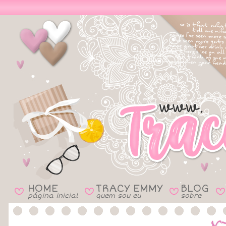
HOME
TRACY EMMY
BLOG
B
B
B
B
página inicial
quem sou eu
sobre