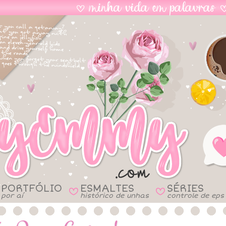
PORTFÓLIO
ESMALTES
SÉRIES
B
B
por aí
histórico de unhas
controle de eps