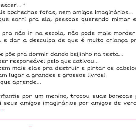
scer... "
is bochechas fofas, nem amigos imaginários...
ue sorri pra ela, pessoas querendo mimar e
pra não ir na escola, não pode mais morder
 e dar a desculpa de que é muito criança p
 põe pra dormir dando beijinho na testa...
er responsável pelo que cativou...
em mais elas pra destruir e pintar os cabelo
am lugar a grandes e grossos livros!
que aprende...
infantis por um menino, trocou suas bonecas
i seus amigos imaginários por amigos de ver
~~
_________________________________________
_