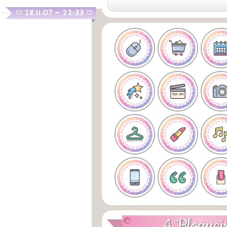
.
28.11.07 ~ 22:33
B
B
A Bloguei