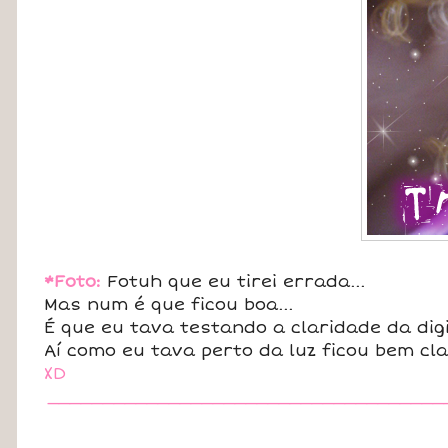
*Foto:
Fotuh que eu tirei errada...
Mas num é que ficou boa...
É que eu tava testando a claridade da digit
Aí como eu tava perto da luz ficou bem clar
XD
____________________________________