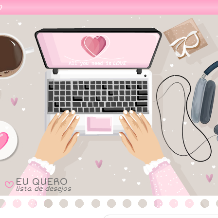
EU QUERO
B
lista de desejos