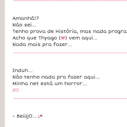
Amanhã!?
Não sei...
Tenho prova de História, mas nada progra
Acho que Thyago (
) vem aqui...
b
Nada mais pra fazer...
____________________________________
Induh...
Não tenho nada pra fazer aqui...
Minha net está um horror...
8O
____________________________________
- BeiiijO... ;
*