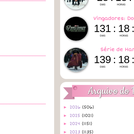
Vingadores: Do
Série de Ha
______________
Arquivo do 
______________
►
2026
(506)
►
2025
(1021)
►
2024
(1151)
►
2023
(1135)