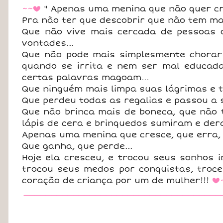
~~
" Apenas uma menina que não quer cre
b
Pra não ter que descobrir que não tem ma
Que não vive mais cercada de pessoas q
vontades...
Que não pode mais simplesmente chorar 
quando se irrita e nem ser mal educada
certas palavras magoam...
Que ninguém mais limpa suas lágrimas e te
Que perdeu todas as regalias e passou a s
Que não brinca mais de boneca, que não t
lápis de cera e brinquedos sumiram e der
Apenas uma menina que cresce, que erra, 
Que ganha, que perde...
Hoje ela cresceu, e trocou seus sonhos 
trocou seus medos por conquistas, troce
coração de criança por um de mulher!!!
b
____________________________________