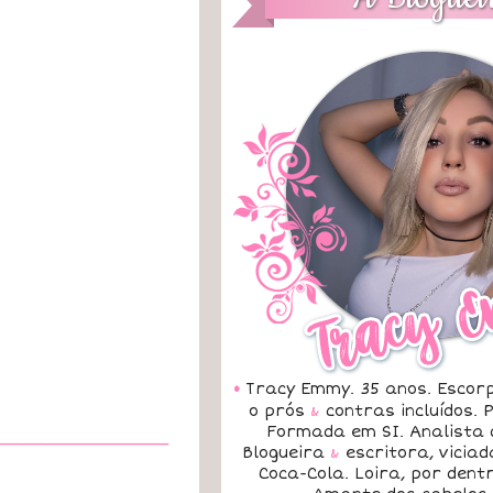
•
Tracy Emmy. 35 anos. Escorp
o prós
&
contras incluídos.
Formada em SI. Analista 
______________
Blogueira
&
escritora, vicia
Coca-Cola. Loira, por dent