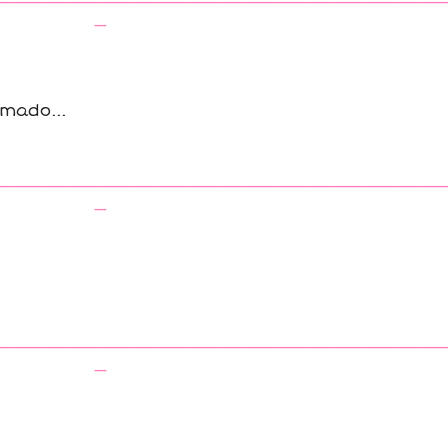
_
mado...
_________________________________________
_
_________________________________________
_