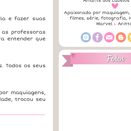
Amante dos cabelos 
a
Apaixonada por maquiagem, 
la e fazer suas
filmes, série, fotografia, 
Marvel
&
Anitt
 as professoras
ra entender que
Fotos
s. Todos os seus
 por maquiagens,
dade, trocou seu
______________