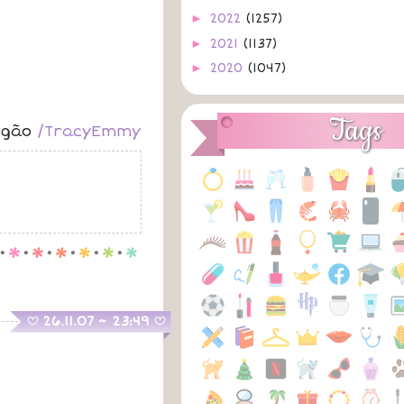
►
2022
(1257)
►
2021
(1137)
►
2020
(1047)
►
2019
(1064)
►
2018
(1008)
Tags
logão
/TracyEmmy
►
2017
(592)
►
2016
(487)
►
2015
(424)
►
2014
(403)
►
2013
(869)
.
p
.
p
.
p
.
p
.
p
.
p
►
2012
(761)
►
2011
(515)
►
2010
(1007)
.
26.11.07 ~ 23:49
B
B
►
2009
(1297)
►
2008
(297)
▼
2007
(187)