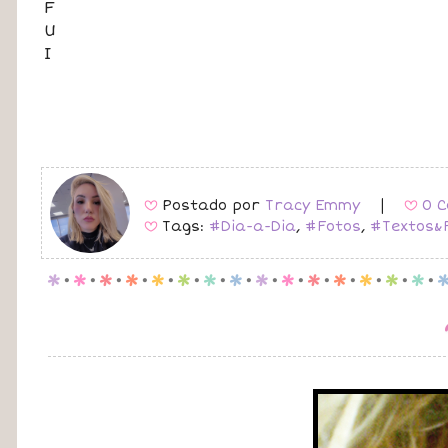
F
U
I
Postado por
Tracy Emmy
|
0 C
B
B
Tags:
#Dia-a-Dia
,
#Fotos
,
#Textos&
B
p
.
p
.
p
.
p
.
p
.
p
.
p
.
p
.
p
.
p
.
p
.
p
.
p
.
p
.
p
.