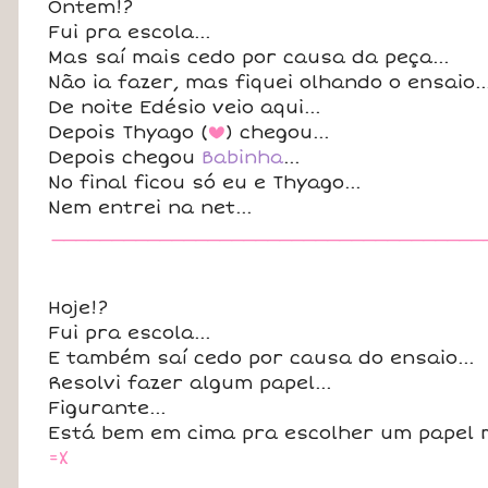
Ontem!?
Fui pra escola...
Mas saí mais cedo por causa da peça...
Não ia fazer, mas fiquei olhando o ensaio..
De noite Edésio veio aqui...
Depois Thyago (
) chegou...
b
Depois chegou
Babinha
...
No final ficou só eu e Thyago...
Nem entrei na net...
____________________________________
Hoje!?
Fui pra escola...
E também saí cedo por causa do ensaio...
Resolvi fazer algum papel...
Figurante...
Está bem em cima pra escolher um papel m
=X
____________________________________