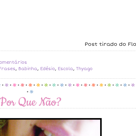
Post tirado do F
omentários
Frases
,
Babinha
,
Edésio
,
Escola
,
Thyago
p
.
p
.
p
.
p
.
p
.
p
.
p
.
p
.
p
.
p
.
p
.
p
.
p
.
p
.
p
.
p
.
p
.
p
.
p
Por Que Não?