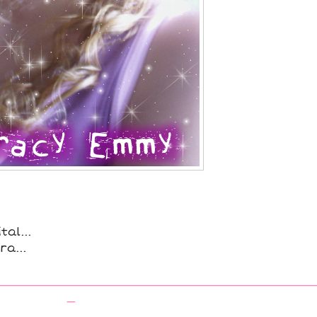
al...
a...
_________________________________________
_