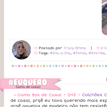
Postado por
Tracy Emmy
|
0 C
B
B
Tags:
#Dia-a-Dia
,
#Fotos
,
#Stories
,
B
p
.
p
.
p
.
p
.
p
.
p
.
p
.
p
.
p
.
p
.
p
.
p
.
p
.
p
.
p
.
Cama de casal!
• Cama Box de Casal ~ D45 ~
Colchões 
de casal, prqê eu tava querendo mais e
prqê aquelas de madeira não tem resistê