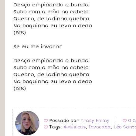
Desço empinando a bunda
Subo com a mão no cabelo
Quebro, de ladinho quebro
Na boquinha eu levo o dedo
(BIS)
Se eu me invocar
Desço empinando a bunda
Subo com a mão no cabelo
Quebro, de ladinho quebro
Na boquinha eu levo o dedo
(BIS)
Postado por
Tracy Emmy
|
0 C
B
B
Tags:
#Músicas
,
Invocada
,
Léo Sant
B