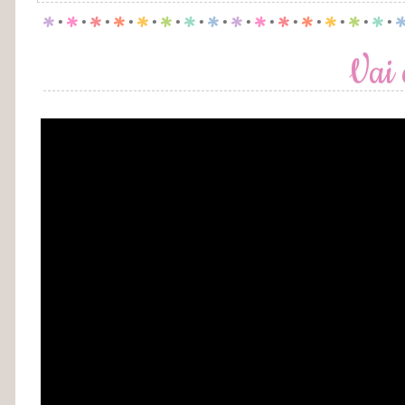
p
.
p
.
p
.
p
.
p
.
p
.
p
.
p
.
p
.
p
.
p
.
p
.
p
.
p
.
p
.
Vai 