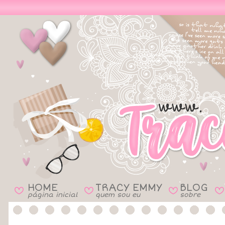
HOME
TRACY EMMY
BLOG
B
B
B
B
página inicial
quem sou eu
sobre