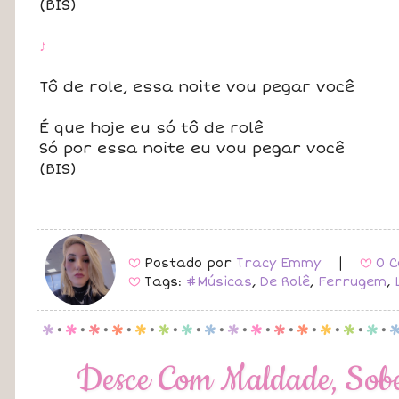
(BIS)
♪
Tô de role, essa noite vou pegar você
É que hoje eu só tô de rolê
Só por essa noite eu vou pegar você
(BIS)
Postado por
Tracy Emmy
|
0 C
B
B
Tags:
#Músicas
,
De Rolê
,
Ferrugem
,
B
p
.
p
.
p
.
p
.
p
.
p
.
p
.
p
.
p
.
p
.
p
.
p
.
p
.
p
.
p
.
Desce Com Maldade, Sobe