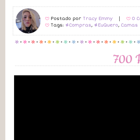
Postado por
Tracy Emmy
|
0 C
B
B
Tags:
#Compras
,
#EuQuero
,
Camas
B
p
.
p
.
p
.
p
.
p
.
p
.
p
.
p
.
p
.
p
.
p
.
p
.
p
.
p
.
p
.
700 P