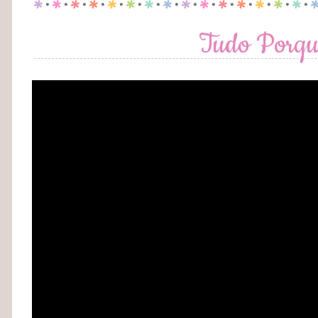
p
.
p
.
p
.
p
.
p
.
p
.
p
.
p
.
p
.
p
.
p
.
p
.
p
.
p
.
p
.
Tudo Porqu