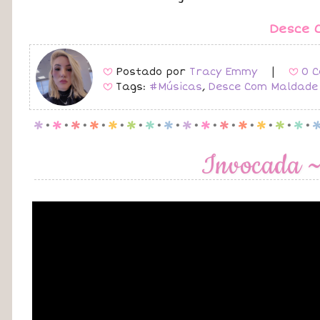
Desce C
Postado por
Tracy Emmy
|
0 C
B
B
Tags:
#Músicas
,
Desce Com Maldade
B
p
.
p
.
p
.
p
.
p
.
p
.
p
.
p
.
p
.
p
.
p
.
p
.
p
.
p
.
p
.
Invocada ~