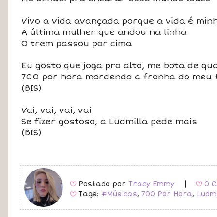
Vivo a vida avançada porque a vida é min
A última mulher que andou na linha
O trem passou por cima
Eu gosto que joga pro alto, me bota de qu
700 por hora mordendo a fronha do meu 
(BIS)
Vai, vai, vai, vai
Se fizer gostoso, a Ludmilla pede mais
(BIS)
Postado por
Tracy Emmy
|
0 C
B
B
Tags:
#Músicas
,
700 Por Hora
,
Ludmi
B