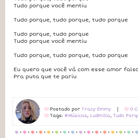
Tudo porque você mentiu
Tudo porque, tudo porque, tudo porque
Tudo porque, tudo porque
Tudo porque você mentiu
Tudo porque, tudo porque, tudo porque
Eu quero que você vá com esse amor fals
Pra puta que te pariu
Postado por
Tracy Emmy
|
0 C
B
B
Tags:
#Músicas
,
Ludmilla
,
Tudo Porq
B
p
.
p
.
p
.
p
.
p
.
p
.
p
.
p
.
p
.
p
.
p
.
p
.
p
.
p
.
p
.