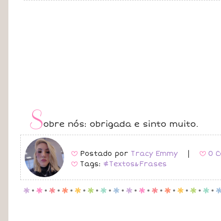
S
obre nós: obrigada e sinto muito.
Postado por
Tracy Emmy
|
0 C
B
B
Tags:
#Textos&Frases
B
p
.
p
.
p
.
p
.
p
.
p
.
p
.
p
.
p
.
p
.
p
.
p
.
p
.
p
.
p
.