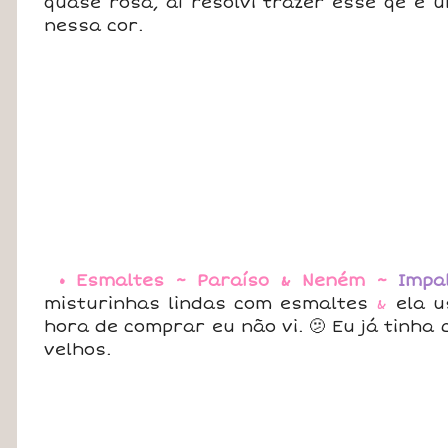
quase rosa, aí resolvi trazer esse qê é 
nessa cor.
• Esmaltes ~ Paraíso & Neném ~
Impa
misturinhas lindas com esmaltes
&
ela u
hora de comprar eu não vi. 🫤 Eu já tinh
velhos.