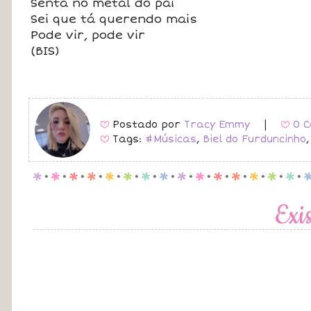
Senta no metal do pai
Sei que tá querendo mais
Pode vir, pode vir
(BIS)
Postado por
Tracy Emmy
|
0 C
B
B
Tags:
#Músicas
,
Biel do Furduncinho
B
p
.
p
.
p
.
p
.
p
.
p
.
p
.
p
.
p
.
p
.
p
.
p
.
p
.
p
.
p
.
Exi