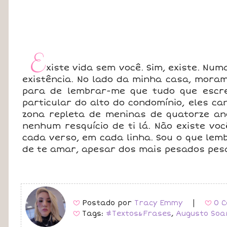
E
xiste vida sem você. Sim, existe. Nu
existência. No lado da minha casa, moram
para de lembrar-me que tudo que escrev
particular do alto do condomínio, eles c
zona repleta de meninas de quatorze an
nenhum resquício de ti lá. Não existe vo
cada verso, em cada linha. Sou o que lem
de te amar, apesar dos mais pesados pes
Postado por
Tracy Emmy
|
0 C
B
B
Tags:
#Textos&Frases
,
Augusto Soa
B