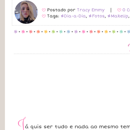
Postado por
Tracy Emmy
|
0 C
B
B
Tags:
#Dia-a-Dia
,
#Fotos
,
#MakeUp
B
p
.
p
.
p
.
p
.
p
.
p
.
p
.
p
.
p
.
p
.
p
.
p
.
p
.
p
.
p
.
J
á quis ser tudo e nada ao mesmo tem