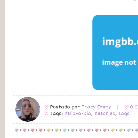
Postado por
Tracy Emmy
|
0 C
B
B
Tags:
#Dia-a-Dia
,
#Stories
,
Tags
B
p
.
p
.
p
.
p
.
p
.
p
.
p
.
p
.
p
.
p
.
p
.
p
.
p
.
p
.
p
.