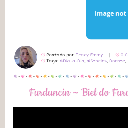
Postado por
Tracy Emmy
|
0 C
B
B
Tags:
#Dia-a-Dia
,
#Stories
,
Doente
,
B
p
.
p
.
p
.
p
.
p
.
p
.
p
.
p
.
p
.
p
.
p
.
p
.
p
.
p
.
p
.
Furduncin ~ Biel do Fu