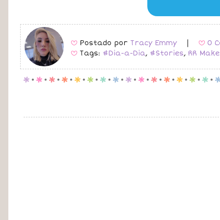
Postado por
Tracy Emmy
|
0 C
B
B
Tags:
#Dia-a-Dia
,
#Stories
,
RR Make
B
p
.
p
.
p
.
p
.
p
.
p
.
p
.
p
.
p
.
p
.
p
.
p
.
p
.
p
.
p
.