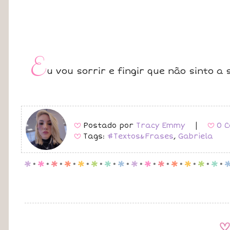
E
u vou sorrir e fingir que não sinto 
Postado por
Tracy Emmy
|
0 C
B
B
Tags:
#Textos&Frases
,
Gabriela
B
p
.
p
.
p
.
p
.
p
.
p
.
p
.
p
.
p
.
p
.
p
.
p
.
p
.
p
.
p
.
A