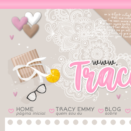
HOME
TRACY EMMY
BLOG
B
B
B
B
página inicial
quem sou eu
sobre