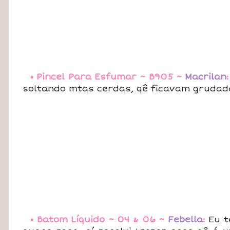
• Pincel Para Esfumar ~ B905 ~
Macrilan
:
soltando mtas cerdas, qê ficavam grudad
• Batom Líquido ~ 04 & 06 ~
Febella
:
Eu t