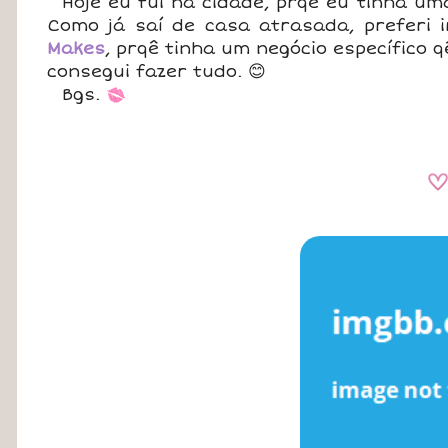
Hoje eu fui na cidade, prqê eu tinha u
Como já saí de casa atrasada, preferi 
Makes
, prqê tinha um negócio específico 
consegui fazer tudo. 😊
Bgs.
*
A