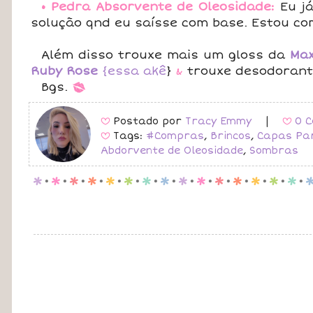
• Pedra Absorvente de Oleosidade:
Eu já
solução qnd eu saísse com base. Estou co
Além disso trouxe mais um gloss da
Max
Ruby Rose
{
essa akê
}
&
trouxe desodorant
Bgs.
*
Postado por
Tracy Emmy
|
0 C
B
B
Tags:
#Compras
,
Brincos
,
Capas Par
B
Abdorvente de Oleosidade
,
Sombras
p
.
p
.
p
.
p
.
p
.
p
.
p
.
p
.
p
.
p
.
p
.
p
.
p
.
p
.
p
.