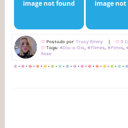
Postado por
Tracy Emmy
|
0 C
B
B
Tags:
#Dia-a-Dia
,
#Filmes
,
#Fotos
,
B
Rose
p
.
p
.
p
.
p
.
p
.
p
.
p
.
p
.
p
.
p
.
p
.
p
.
p
.
p
.
p
.