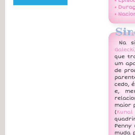
• Episó
• Duraç
• Nacio
Sin
Na s
Galecki
que tr
um apa
de pro
parent
cedo, 
e, me
relaci
maior 
(
Kunal
quadri
Penny 
muda p