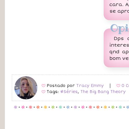
cara. 
se apr
Opi
Dps 
intere
qnd ap
bom ve
Postado por
Tracy Emmy
|
0 C
B
B
Tags:
#Séries
,
The Big Bang Theory
B
p
.
p
.
p
.
p
.
p
.
p
.
p
.
p
.
p
.
p
.
p
.
p
.
p
.
p
.
p
.