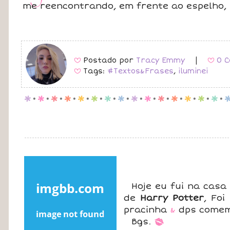
me reencontrando, em frente ao espelho, 
Postado por
Tracy Emmy
|
0 C
B
B
Tags:
#Textos&Frases
,
iluminei
B
p
.
p
.
p
.
p
.
p
.
p
.
p
.
p
.
p
.
p
.
p
.
p
.
p
.
p
.
p
.
Hoje eu fui na cas
de
Harry Potter
, Fo
pracinha
&
dps comem
Bgs.
*