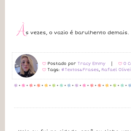
À
s vezes, o vazio é barulhento demais.
Postado por
Tracy Emmy
|
0 C
B
B
Tags:
#Textos&Frases
,
Rafael Olive
B
p
.
p
.
p
.
p
.
p
.
p
.
p
.
p
.
p
.
p
.
p
.
p
.
p
.
p
.
p
.