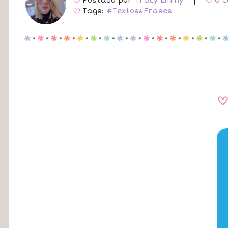
Postado por
Tracy Emmy
|
0 C
B
B
Tags:
#Textos&Frases
B
p
.
p
.
p
.
p
.
p
.
p
.
p
.
p
.
p
.
p
.
p
.
p
.
p
.
p
.
p
.
A