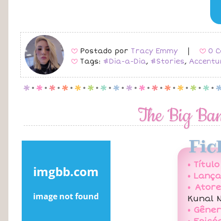
Postado por
Tracy Emmy
|
0 C
B
B
Tags:
#Dia-a-Dia
,
#Stories
,
Accentu
B
p
.
p
.
p
.
p
.
p
.
p
.
p
.
p
.
p
.
p
.
p
.
p
.
p
.
p
.
p
.
The Big Ba
Fic
• Título
• Lanç
• Atore
Kunal N
• Gêner