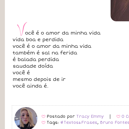
V
ocê é o amor da minha vida
vida boa e perdida
você é o amor da minha vida
também é sal na ferida
é balada perdida
saudade doída
você é
mesmo depois de ir
você ainda é.
Postado por
Tracy Emmy
|
0 C
B
B
Tags:
#Textos&Frases
,
Bruno Fonte
B