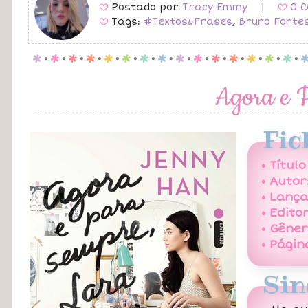
Postado por
Tracy Emmy
|
0 C
B
B
Tags:
#Textos&Frases
,
Bruno Fonte
B
p
.
p
.
p
.
p
.
p
.
p
.
p
.
p
.
p
.
p
.
p
.
p
.
p
.
p
.
p
.
Agora e 
Fic
• Título
• Autor
• Lanç
• Edito
• Gêner
• Págin
Sin