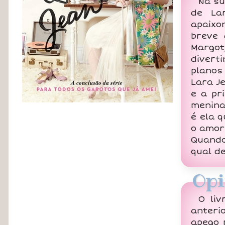
Na su
de La
apaixo
breve 
Margot
divert
planos
Lara J
e a pr
menina
é ela q
o amor
Quando
qual de
Opi
O li
anteri
apego 