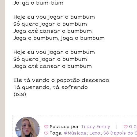
Jo-ga o bum-bum
Hoje eu vou jogar o bumbum
Só quero jogar o bumbum
Joga até cansar o bumbum
Joga o bumbum, joga o bumbum
Hoje eu vou jogar o bumbum
Só quero jogar o bumbum
Joga até cansar o bumbum
Ele tá vendo o popotão descendo
Tá querendo, tá sofrendo
(BIS)
Postado por
Tracy Emmy
|
0 C
B
B
Tags:
#Músicas
,
Lexa
,
Só Depois do 
B