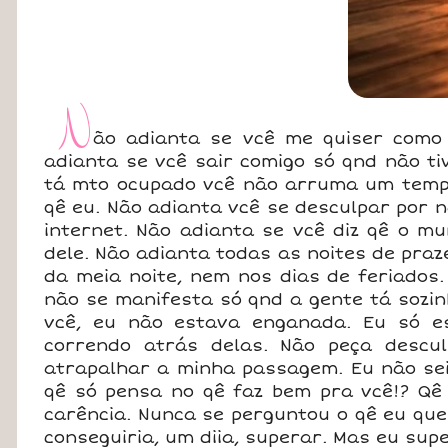
N
ão adianta se vcê me quiser como 
adianta se vcê sair comigo só qnd não ti
tá mto ocupado vcê não arruma um tempo 
qê eu. Não adianta vcê se desculpar por n
internet. Não adianta se vcê diz qê o mu
dele. Não adianta todas as noites de praz
da meia noite, nem nos dias de feriados
não se manifesta só qnd a gente tá sozin
vcê, eu não estava enganada. Eu só e
correndo atrás delas. Não peça descu
atrapalhar a minha passagem. Eu não sei
qê só pensa no qê faz bem pra vcê!? Qê
carência. Nunca se perguntou o qê eu que
conseguiria, um diia, superar. Mas eu supe