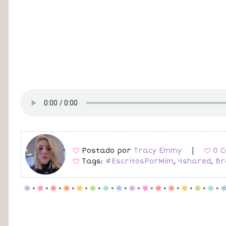
Postado por
Tracy Emmy
|
0 C
B
B
Tags:
#EscritosPorMim
,
4shared
,
Br
B
p
.
p
.
p
.
p
.
p
.
p
.
p
.
p
.
p
.
p
.
p
.
p
.
p
.
p
.
p
.