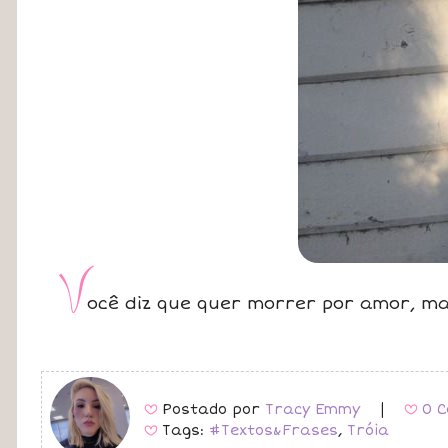
V
ocê diz que quer morrer por amor, m
Postado por
Tracy Emmy
|
0 C
B
B
Tags:
#Textos&Frases
,
Tróia
B