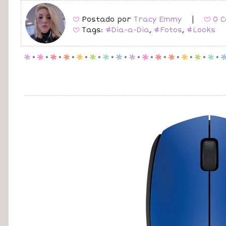
Postado por
Tracy Emmy
|
0 C
B
B
Tags:
#Dia-a-Dia
,
#Fotos
,
#Looks
B
p
.
p
.
p
.
p
.
p
.
p
.
p
.
p
.
p
.
p
.
p
.
p
.
p
.
p
.
p
.