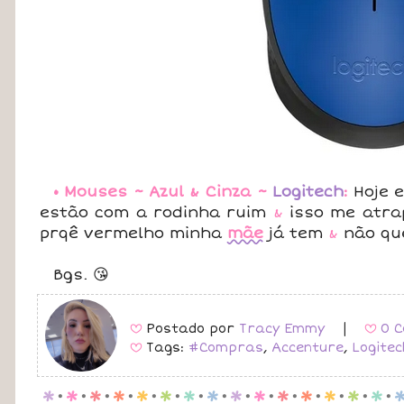
• Mouses ~ Azul & Cinza ~
Logitech
:
Hoje e
estão com a rodinha ruim
&
isso me atra
prqê vermelho minha
mãe
já tem
&
não que
Bgs. 😘
Postado por
Tracy Emmy
|
0 C
B
B
Tags:
#Compras
,
Accenture
,
Logitec
B
p
.
p
.
p
.
p
.
p
.
p
.
p
.
p
.
p
.
p
.
p
.
p
.
p
.
p
.
p
.