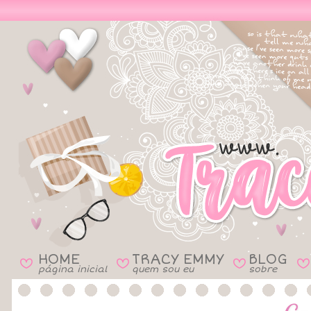
HOME
TRACY EMMY
BLOG
B
B
B
B
página inicial
quem sou eu
sobre