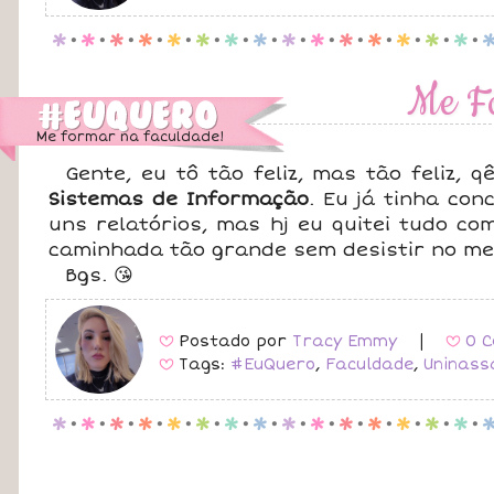
p
.
p
.
p
.
p
.
p
.
p
.
p
.
p
.
p
.
p
.
p
.
p
.
p
.
p
.
p
.
Me F
Me formar na faculdade!
Gente, eu tô tão feliz, mas tão feliz,
Sistemas de Informação
. Eu já tinha con
uns relatórios, mas hj eu quitei tudo c
caminhada tão grande sem desistir no mei
Bgs. 😘
Postado por
Tracy Emmy
|
0 C
B
B
Tags:
#EuQuero
,
Faculdade
,
Uninass
B
p
.
p
.
p
.
p
.
p
.
p
.
p
.
p
.
p
.
p
.
p
.
p
.
p
.
p
.
p
.