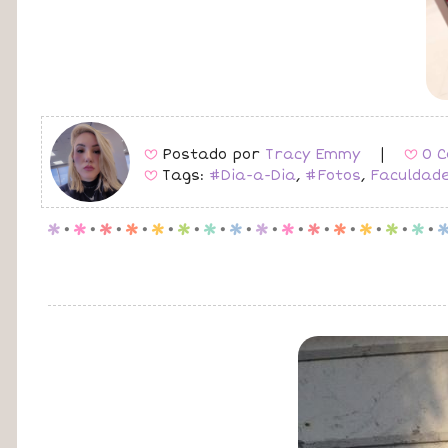
Postado por
Tracy Emmy
|
0 C
B
B
Tags:
#Dia-a-Dia
,
#Fotos
,
Faculdad
B
p
.
p
.
p
.
p
.
p
.
p
.
p
.
p
.
p
.
p
.
p
.
p
.
p
.
p
.
p
.