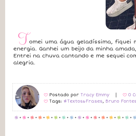
T
omei uma água geladíssima, fiquei 
energia. Ganhei um beijo da minha amada,
Entrei na chuva cantando e me sequei com
alegria.
Postado por
Tracy Emmy
|
0 C
B
B
Tags:
#Textos&Frases
,
Bruno Fonte
B
p
.
p
.
p
.
p
.
p
.
p
.
p
.
p
.
p
.
p
.
p
.
p
.
p
.
p
.
p
.