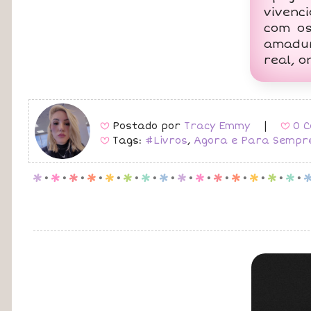
vivenc
com os
amadur
real, o
Postado por
Tracy Emmy
|
0 C
B
B
Tags:
#Livros
,
Agora e Para Sempr
B
p
.
p
.
p
.
p
.
p
.
p
.
p
.
p
.
p
.
p
.
p
.
p
.
p
.
p
.
p
.