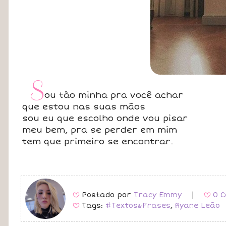
S
ou tão minha pra você achar
que estou nas suas mãos
sou eu que escolho onde vou pisar
meu bem, pra se perder em mim
tem que primeiro se encontrar.
Postado por
Tracy Emmy
|
0 C
B
B
Tags:
#Textos&Frases
,
Ryane Leão
B