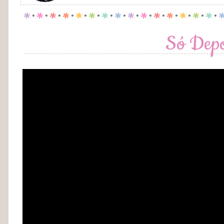
p
.
p
.
p
.
p
.
p
.
p
.
p
.
p
.
p
.
p
.
p
.
p
.
p
.
p
.
p
.
Só Depo