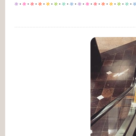
p
.
p
.
p
.
p
.
p
.
p
.
p
.
p
.
p
.
p
.
p
.
p
.
p
.
p
.
p
.