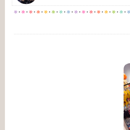
p
.
p
.
p
.
p
.
p
.
p
.
p
.
p
.
p
.
p
.
p
.
p
.
p
.
p
.
p
.