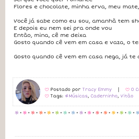
Flores e chocolate, minha erva, meu mate
Você já sabe como eu sou, amanhã tem s
E depois eu nem sei pra onde vou
Então, mina, cê me deixa
Gosto quando cê vem em casa e vaza, o te
Gosto quando cê vem em casa nega, já te 
Postado por
Tracy Emmy
|
0 C
B
B
Tags:
#Músicas
,
Caderninho
,
Vitão
B
p
.
p
.
p
.
p
.
p
.
p
.
p
.
p
.
p
.
p
.
p
.
p
.
p
.
p
.
p
.