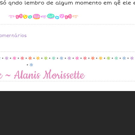
? Só qndo lembro de algum momento em qê ele 
omentários
p
.
p
.
p
.
p
.
p
.
p
.
p
.
p
.
p
.
p
.
p
.
p
.
p
.
p
.
p
.
p
.
p
.
p
.
p
c ~ Alanis Morissette