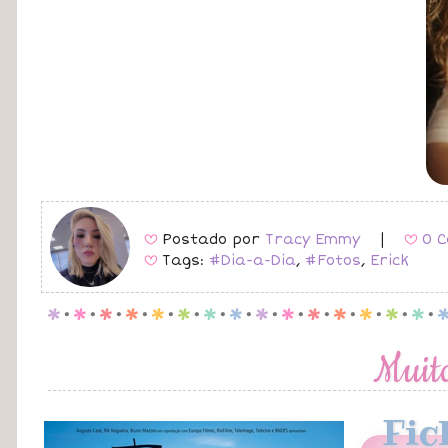
Postado por
Tracy Emmy
|
0 C
B
B
Tags:
#Dia-a-Dia
,
#Fotos
,
Erick
B
p
.
p
.
p
.
p
.
p
.
p
.
p
.
p
.
p
.
p
.
p
.
p
.
p
.
p
.
p
.
Muit
Fic