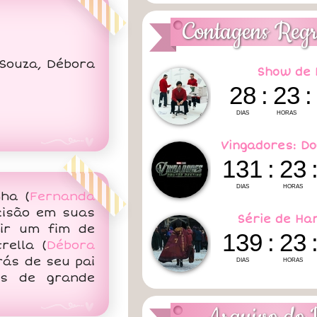
Contagens Regr
Souza, Débora
Show de 
Vingadores: Do
nha (
Fernanda
cisão em suas
Série de Ha
tir um fim de
rella (
Débora
rás de seu pai
os de grande