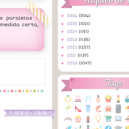
Arquivo do 
►
2026
(506)
ias paralelas
&
►
2025
(1021)
medida certa,
►
2024
(1151)
►
2023
(1135)
►
2022
(1257)
►
2021
(1137)
►
2020
(1047)
►
2019
(1064)
►
2018
(1008)
Tags
►
2017
(592)
.
p
.
p
.
p
.
p
.
p
.
p
►
2016
(487)
►
2015
(424)
►
2014
(403)
.
30.8.13 ~ 03:06
B
B
▼
2013
(869)
►
dezembro
(36)