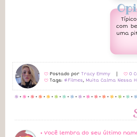
Opi
Típic
com be
uma pi
Postado por
Tracy Emmy
|
0 C
B
B
Tags:
#Filmes
,
Muita Calma Nessa 
B
p
.
p
.
p
.
p
.
p
.
p
.
p
.
p
.
p
.
p
.
p
.
p
.
p
.
p
.
p
.
• Você lembra do seu último nam