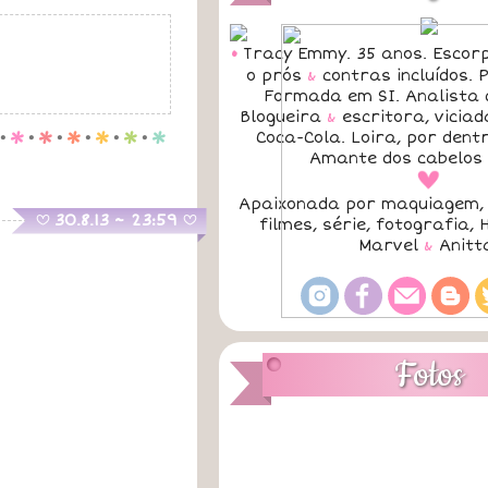
•
Tracy Emmy. 35 anos. Escorp
o prós
&
contras incluídos.
Formada em SI. Analista 
Blogueira
&
escritora, vicia
.
p
.
p
.
p
.
p
.
p
.
p
Coca-Cola. Loira, por dent
Amante dos cabelos 
a
Apaixonada por maquiagem, 
.
30.8.13 ~ 23:59
B
B
filmes, série, fotografia, 
Marvel
&
Anitt
Fotos