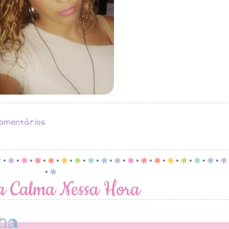
omentários
p
.
p
.
p
.
p
.
p
.
p
.
p
.
p
.
p
.
p
.
p
.
p
.
p
.
p
.
p
.
p
.
p
.
p
.
p
a Calma Nessa Hora
ha