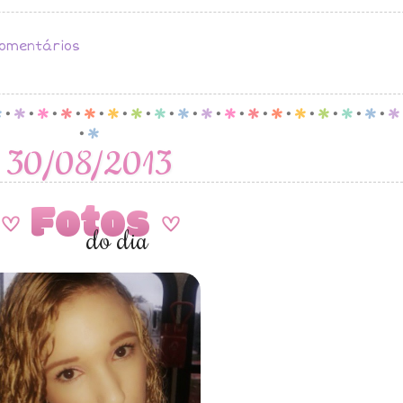
omentários
p
.
p
.
p
.
p
.
p
.
p
.
p
.
p
.
p
.
p
.
p
.
p
.
p
.
p
.
p
.
p
.
p
.
p
.
p
30/08/2013
Fotos
A
A
do dia