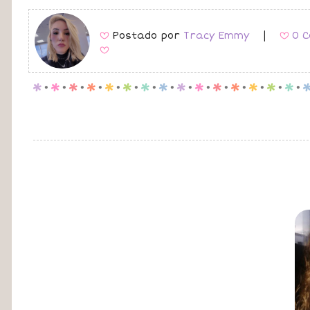
Postado por
Tracy Emmy
|
0 C
B
B
B
p
.
p
.
p
.
p
.
p
.
p
.
p
.
p
.
p
.
p
.
p
.
p
.
p
.
p
.
p
.