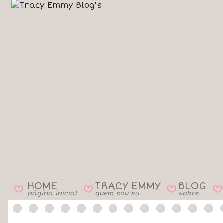
HOME
TRACY EMMY
BLOG
B
B
B
B
página inicial
quem sou eu
sobre