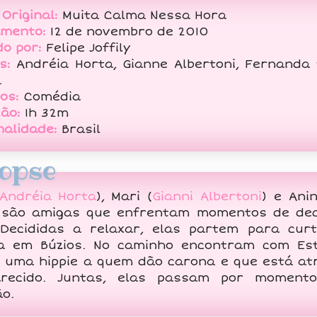
 Original:
Muita Calma Nessa Hora
amento:
12 de novembro de 2010
do por:
Felipe Joffily
s:
Andréia Horta, Gianne Albertoni, Fernanda 
.
os:
Comédia
ão:
1h 32m
nalidade:
Brasil
opse
Andréia Horta
), Mari (
Gianni Albertoni
) e Ani
 são amigas que enfrentam momentos de de
 Decididas a relaxar, elas partem para cur
 em Búzios. No caminho encontram com Est
, uma hippie a quem dão carona e que está at
arecido. Juntas, elas passam por moment
ão.