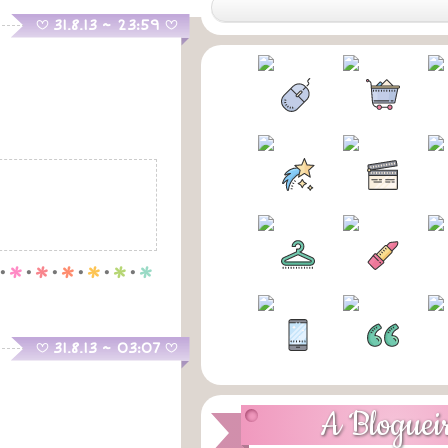
.
31.8.13 ~ 23:59
B
B
.
p
.
p
.
p
.
p
.
p
.
p
.
31.8.13 ~ 03:07
B
B
A Bloguei