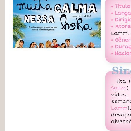
• Título
• Lanç
• Dirigi
• Atore
Lamm..
• Gêner
• Duraç
• Nacio
Sin
Tita (
Souza
)
vidas.
semana
Lamm
)
desap
divers