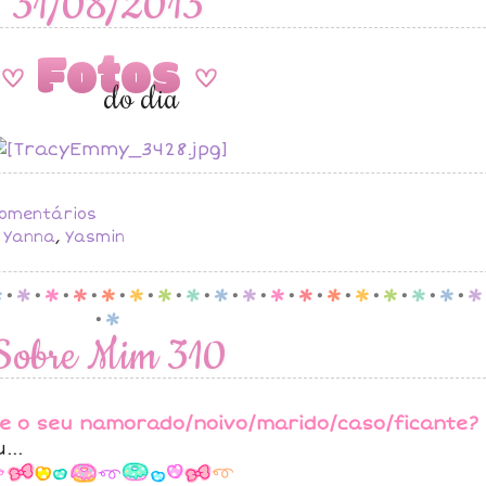
31/08/2013
Fotos
A
A
do dia
omentários
,
Yanna
,
Yasmin
p
.
p
.
p
.
p
.
p
.
p
.
p
.
p
.
p
.
p
.
p
.
p
.
p
.
p
.
p
.
p
.
p
.
p
.
p
Sobre Mim 310
re o seu namorado/noivo/marido/caso/ficante?
...