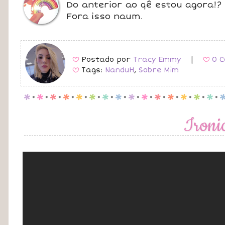
Do anterior ao qê estou agora!
Fora isso naum.
Postado por
Tracy Emmy
|
0 C
B
B
Tags:
NanduH
,
Sobre Mim
B
p
.
p
.
p
.
p
.
p
.
p
.
p
.
p
.
p
.
p
.
p
.
p
.
p
.
p
.
p
.
Ironi