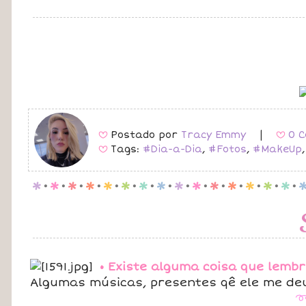
Postado por
Tracy Emmy
|
0 C
B
B
Tags:
#Dia-a-Dia
,
#Fotos
,
#MakeUp
B
p
.
p
.
p
.
p
.
p
.
p
.
p
.
p
.
p
.
p
.
p
.
p
.
p
.
p
.
p
.
• Existe alguma coisa que lemb
Algumas músicas, presentes qê ele me deu