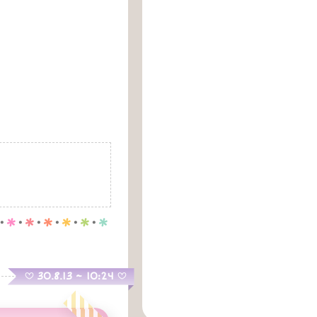
.
p
.
p
.
p
.
p
.
p
.
p
.
30.8.13 ~ 10:24
B
B