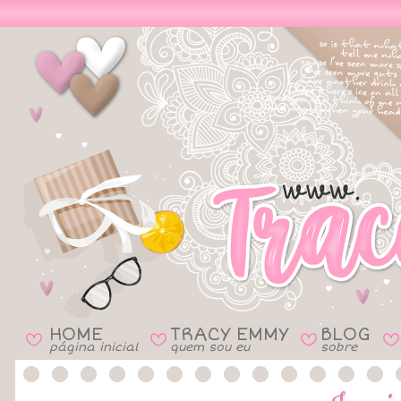
HOME
TRACY EMMY
BLOG
B
B
B
B
página inicial
quem sou eu
sobre