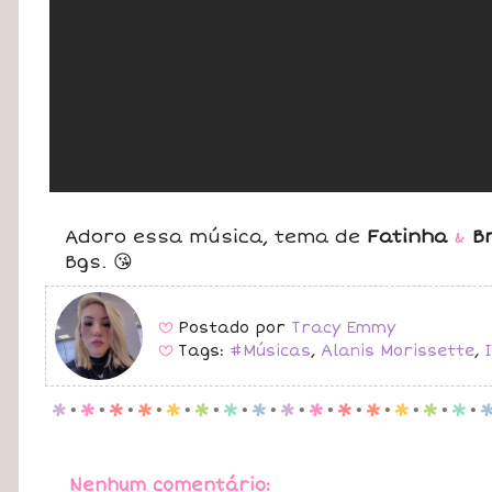
Adoro essa música, tema de
Fatinha
&
B
Bgs. 😘
Postado por
Tracy Emmy
B
Tags:
#Músicas
,
Alanis Morissette
,
B
p
.
p
.
p
.
p
.
p
.
p
.
p
.
p
.
p
.
p
.
p
.
p
.
p
.
p
.
p
.
Nenhum comentário: