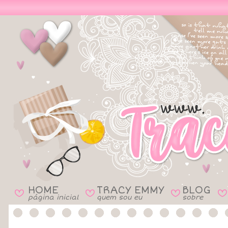
HOME
TRACY EMMY
BLOG
B
B
B
B
página inicial
quem sou eu
sobre