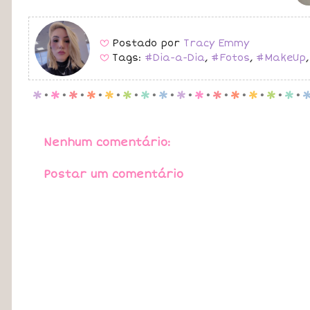
Postado por
Tracy Emmy
B
Tags:
#Dia-a-Dia
,
#Fotos
,
#MakeUp
B
p
.
p
.
p
.
p
.
p
.
p
.
p
.
p
.
p
.
p
.
p
.
p
.
p
.
p
.
p
.
Nenhum comentário:
Postar um comentário