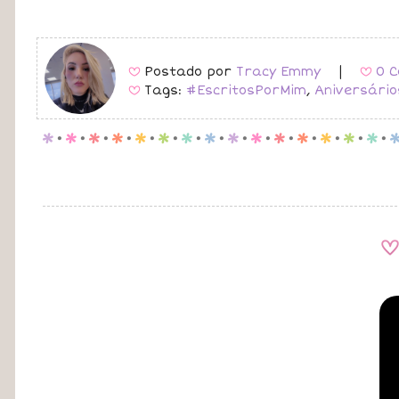
Postado por
Tracy Emmy
|
0 C
B
B
Tags:
#EscritosPorMim
,
Aniversário
B
p
.
p
.
p
.
p
.
p
.
p
.
p
.
p
.
p
.
p
.
p
.
p
.
p
.
p
.
p
.
A