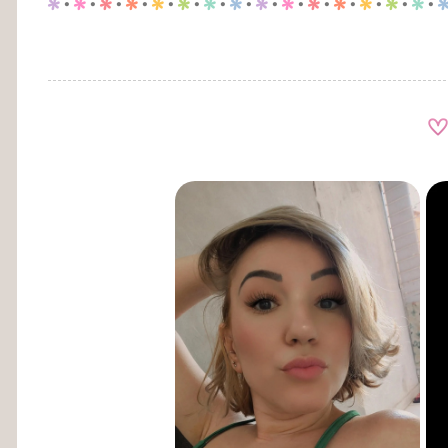
p
.
p
.
p
.
p
.
p
.
p
.
p
.
p
.
p
.
p
.
p
.
p
.
p
.
p
.
p
.
A