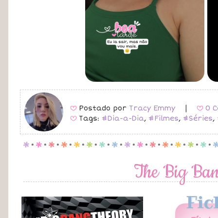
Postado por
Tracy Emmy
|
0 C
B
B
Tags:
#Dia-a-Dia
,
#Filmes
,
#Séries
,
B
p
.
p
.
p
.
p
.
p
.
p
.
p
.
p
.
p
.
p
.
p
.
p
.
p
.
p
.
p
.
The Big Ba
Fic