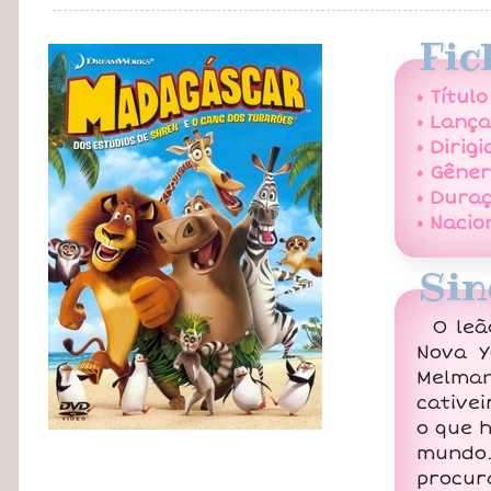
Fic
• Título
• Lanç
• Dirigi
• Gêner
• Duraç
• Nacio
Sin
O leã
Nova Y
Melma
cative
o que h
mundo.
procur