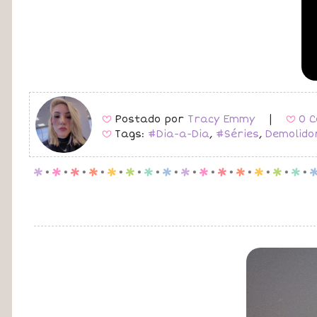
Postado por
Tracy Emmy
|
0 C
B
B
Tags:
#Dia-a-Dia
,
#Séries
,
Demolido
B
p
.
p
.
p
.
p
.
p
.
p
.
p
.
p
.
p
.
p
.
p
.
p
.
p
.
p
.
p
.