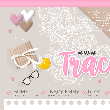
HOME
TRACY EMMY
BLOG
B
B
B
B
página inicial
quem sou eu
sobre