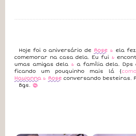
Hoje foi o aniversário de
Rose
&
ela fez
comemorar na casa dela. Eu fui
&
encont
umas amigas dela
&
a família dela. Dps 
ficando um pouquinho mais lá {
com
Hawanna
&
Rose
conversando besteiras. F
Bgs.
*