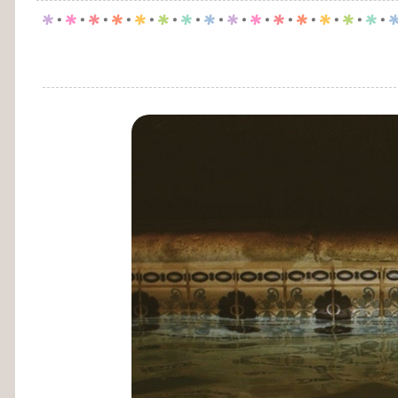
p
.
p
.
p
.
p
.
p
.
p
.
p
.
p
.
p
.
p
.
p
.
p
.
p
.
p
.
p
.