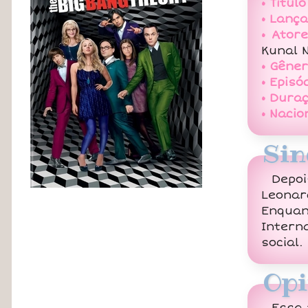
• Título
• Lanç
• Atore
Kunal N
• Gêner
• Episó
• Duraç
• Nacio
Sin
Depo
Leonar
Enquan
Interna
social.
Opi
Essa 