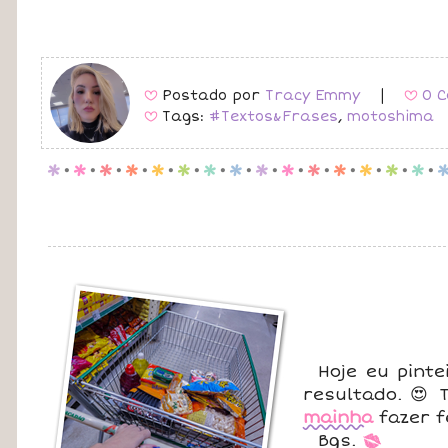
Postado por
Tracy Emmy
|
0 C
B
B
Tags:
#Textos&Frases
,
motoshima
B
p
.
p
.
p
.
p
.
p
.
p
.
p
.
p
.
p
.
p
.
p
.
p
.
p
.
p
.
p
.
Hoje eu pint
resultado. 😍 
mainha
fazer f
Bgs.
*