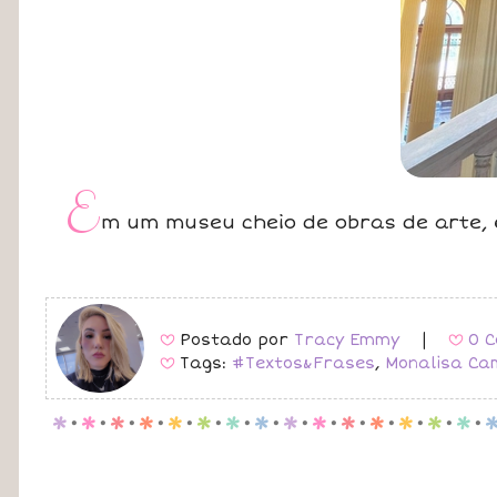
E
m um museu cheio de obras de arte, e
Postado por
Tracy Emmy
|
0 C
B
B
Tags:
#Textos&Frases
,
Monalisa Ca
B
p
.
p
.
p
.
p
.
p
.
p
.
p
.
p
.
p
.
p
.
p
.
p
.
p
.
p
.
p
.