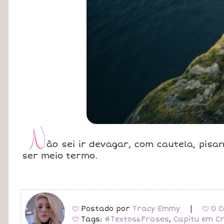
N
ão sei ir devagar, com cautela, pis
ser meio termo.
Postado por
Tracy Emmy
|
0 C
B
B
Tags:
#Textos&Frases
,
Capitu em Cr
B