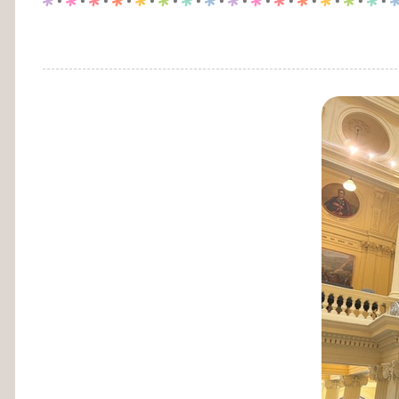
p
.
p
.
p
.
p
.
p
.
p
.
p
.
p
.
p
.
p
.
p
.
p
.
p
.
p
.
p
.