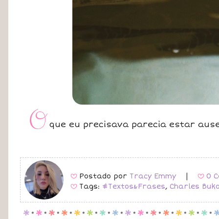
O
que eu precisava parecia estar ause
Postado por
Tracy Emmy
|
0 C
B
B
Tags:
#Textos&Frases
,
Charles Buk
B
p
.
p
.
p
.
p
.
p
.
p
.
p
.
p
.
p
.
p
.
p
.
p
.
p
.
p
.
p
.