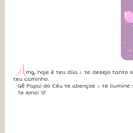
A
mg, hoje é teu diia
&
te desejo tanto s
teu caminho.
Qê Papai do Céu te abençoe
&
te ilumine
Te Amo! 🩷