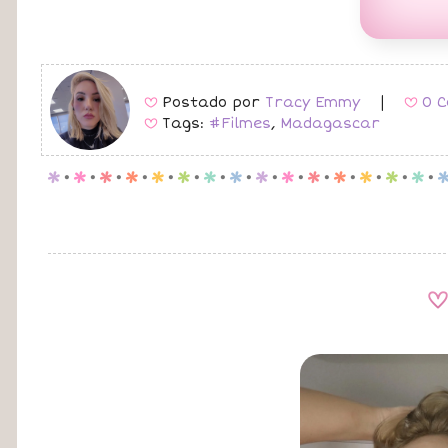
Postado por
Tracy Emmy
|
0 C
B
B
Tags:
#Filmes
,
Madagascar
B
p
.
p
.
p
.
p
.
p
.
p
.
p
.
p
.
p
.
p
.
p
.
p
.
p
.
p
.
p
.
A