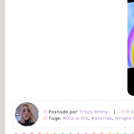
Postado por
Tracy Emmy
|
0 C
B
B
Tags:
#Dia-a-Dia
,
#Stories
,
Amigos 
B