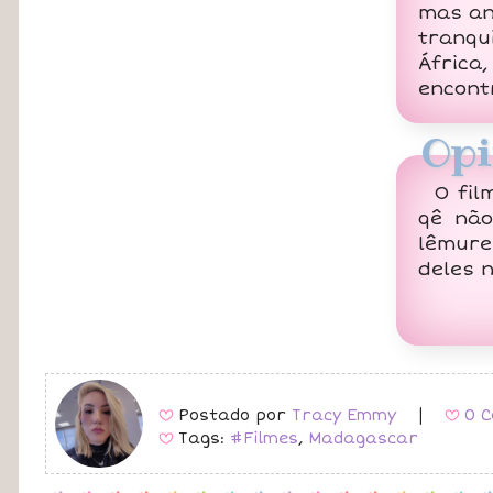
mas an
tranqu
Áfric
encont
Opi
O fil
qê nã
lêmure
deles 
Postado por
Tracy Emmy
|
0 C
B
B
Tags:
#Filmes
,
Madagascar
B