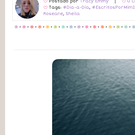
Postado por
Tracy Emmy
|
0 C
B
B
Tags:
#Dia-a-Dia
,
#EscritosPorMim2
B
Roseane
,
Sheila
p
.
p
.
p
.
p
.
p
.
p
.
p
.
p
.
p
.
p
.
p
.
p
.
p
.
p
.
p
.