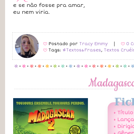
e se não fosse pra amar,
eu nem viria.
Postado por
Tracy Emmy
|
0 C
B
B
Tags:
#Textos&Frases
,
Textos Crué
B
p
.
p
.
p
.
p
.
p
.
p
.
p
.
p
.
p
.
p
.
p
.
p
.
p
.
p
.
p
.
Madagasca
Fic
• Título
• Lanç
• Dirigi
• Gêner