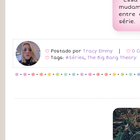
mudam 
entre 
série.
Postado por
Tracy Emmy
|
0 C
B
B
Tags:
#Séries
,
The Big Bang Theory
B
p
.
p
.
p
.
p
.
p
.
p
.
p
.
p
.
p
.
p
.
p
.
p
.
p
.
p
.
p
.