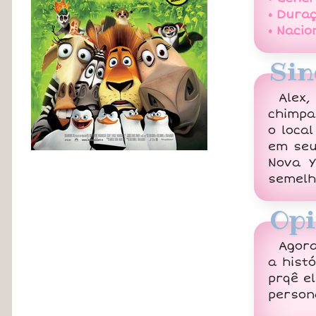
• Duraç
• Nacio
Sin
Alex,
chimpa
o loca
em seu
Nova Y
semelh
Opi
Agora
a hist
prqê e
person