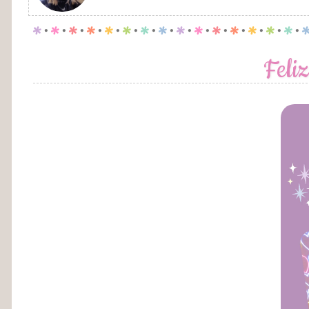
p
.
p
.
p
.
p
.
p
.
p
.
p
.
p
.
p
.
p
.
p
.
p
.
p
.
p
.
p
.
Feli