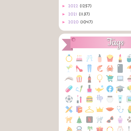
►
2022
(1257)
►
2021
(1137)
►
2020
(1047)
►
2019
(1064)
►
2018
(1008)
Tags
►
2017
(592)
►
2016
(487)
►
2015
(424)
►
2014
(403)
►
2013
(869)
▼
2012
(761)
►
dezembro
(65)
►
novembro
(81)
►
outubro
(73)
►
setembro
(63)
►
agosto
(48)