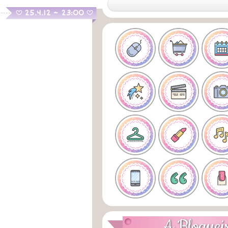
.
25.4.12 ~ 23:00
B
B
A Bloguei