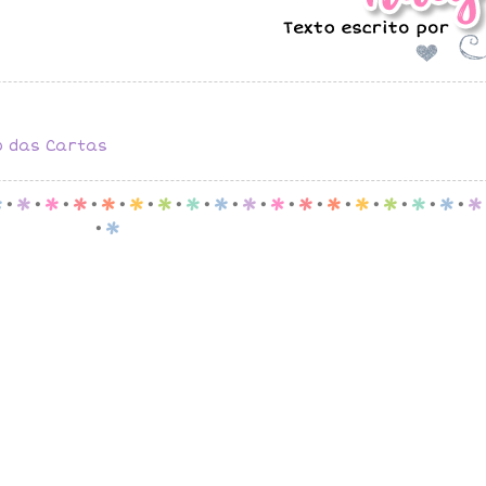
o das Cartas
p
.
p
.
p
.
p
.
p
.
p
.
p
.
p
.
p
.
p
.
p
.
p
.
p
.
p
.
p
.
p
.
p
.
p
.
p