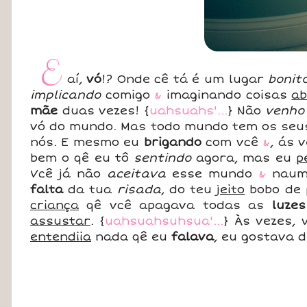
E
aí,
vó
!? Onde cê tá é um lugar
bonit
implicando
comigo
&
imaginando coisas
a
mãe
duas vezes! {
uahsuahs'...
} Não
venho
vó do mundo. Mas todo mundo tem os se
nós. E mesmo eu
brigando
com vcê
&
, ás 
bem o qê eu tô
sentindo
agora, mas eu
p
Vcê já não
aceitava
esse mundo
&
nau
falta
da tua
risada
, do teu
jeito
bobo de
criança
qê vcê apagava todas as
luzes
assustar
. {
uahsuahsuhsua'...
} Às vezes,
entendiia
nada qê eu
falava
, eu gostava 