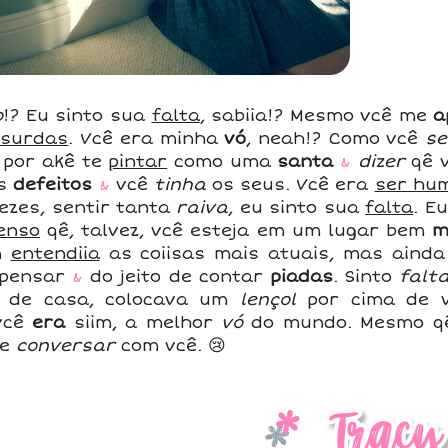
o
!? Eu sinto sua
falta
, sabiia!? Mesmo vcê me
a
bsurdas
. Vcê era minha
vó
, neah!? Como vcê
s
por akê te
pintar
como uma
santa
&
dizer
qê 
us
defeitos
&
vcê
tinha
os seus. Vcê era
ser hu
vezes, sentir tanta
raiva
, eu sinto sua
falta
. E
enso
qê, talvez, vcê esteja em um lugar bem
m
m
entendiia
as coiisas mais atuais, mas ainda
 pensar
&
do jeito de contar
piadas
. Sinto
falt
de casa, colocava um
lençol
por cima de 
 vcê
era
siim, a melhor
vó
do mundo. Mesmo qê
de
conversar
com vcê. 😢