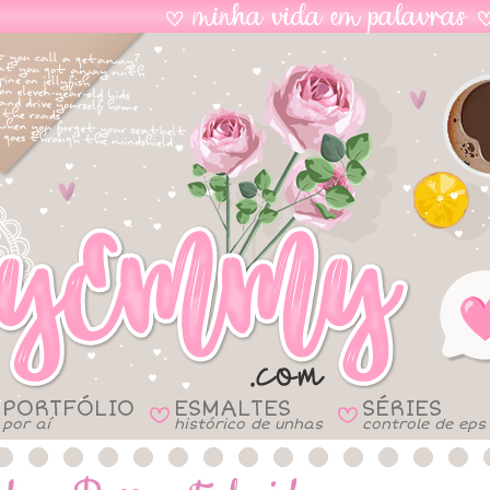
PORTFÓLIO
ESMALTES
SÉRIES
B
B
por aí
histórico de unhas
controle de eps