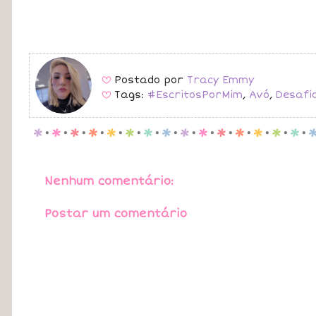
Postado por
Tracy Emmy
B
Tags:
#EscritosPorMim
,
Avó
,
Desafi
B
p
.
p
.
p
.
p
.
p
.
p
.
p
.
p
.
p
.
p
.
p
.
p
.
p
.
p
.
p
.
Nenhum comentário:
Postar um comentário