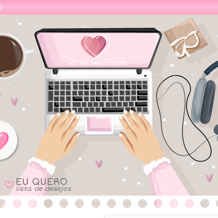
EU QUERO
B
lista de desejos