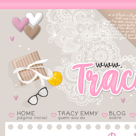
HOME
TRACY EMMY
BLOG
B
B
B
B
página inicial
quem sou eu
sobre