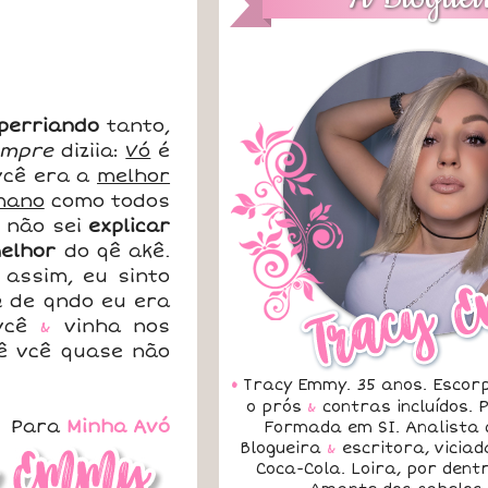
perriando
tanto,
empre
diziia:
Vó
é
vcê era a
melhor
mano
como todos
u não sei
explicar
elhor
do qê akê.
 assim, eu sinto
a
de qndo eu era
vcê
&
vinha nos
 vcê quase não
•
Tracy Emmy. 35 anos. Escorp
o prós
&
contras incluídos.
Para
Minha Avó
Formada em SI. Analista 
Blogueira
&
escritora, vicia
Coca-Cola. Loira, por dent