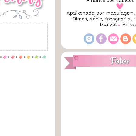
Amante dos cabelos 
a
Apaixonada por maquiagem, 
filmes, série, fotografia, 
Marvel
&
Anitt
Fotos
.
p
.
p
.
p
.
p
.
p
.
p