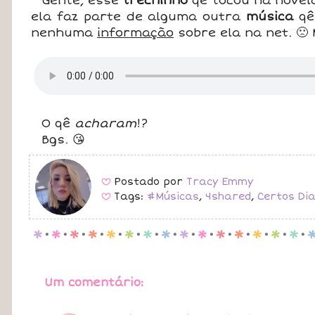
Gente, esse
trechinho
qê tocou na nove
ela faz parte de alguma outra
música
qê
nenhuma
informação
sobre ela na net. 🙁
O qê
acharam
!?
Bgs. 😘
Postado por
Tracy Emmy
B
Tags:
#Músicas
,
4shared
,
Certos Di
B
p
.
p
.
p
.
p
.
p
.
p
.
p
.
p
.
p
.
p
.
p
.
p
.
p
.
p
.
p
.
Um comentário: