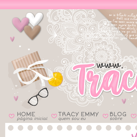
HOME
TRACY EMMY
BLOG
B
B
B
B
página inicial
quem sou eu
sobre