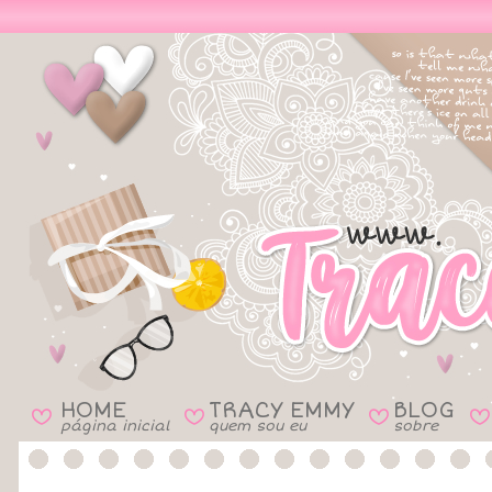
HOME
TRACY EMMY
BLOG
B
B
B
B
página inicial
quem sou eu
sobre