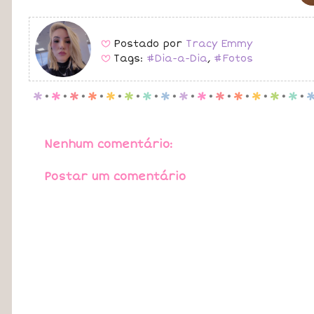
Postado por
Tracy Emmy
B
Tags:
#Dia-a-Dia
,
#Fotos
B
p
.
p
.
p
.
p
.
p
.
p
.
p
.
p
.
p
.
p
.
p
.
p
.
p
.
p
.
p
.
Nenhum comentário:
Postar um comentário