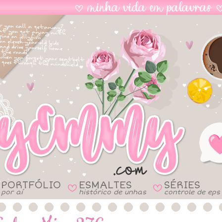
PORTFÓLIO
ESMALTES
SÉRIES
B
B
por aí
histórico de unhas
controle de eps