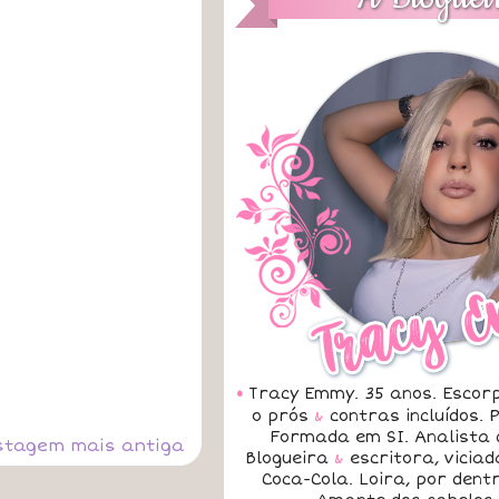
•
Tracy Emmy. 35 anos. Escorp
o prós
&
contras incluídos.
Formada em SI. Analista 
stagem mais antiga
Blogueira
&
escritora, vicia
Coca-Cola. Loira, por dent