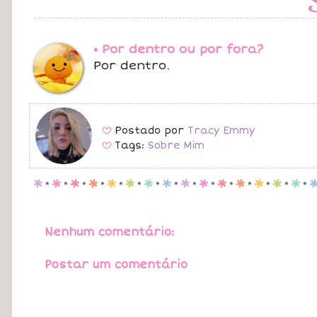
• Por dentro ou por fora?
Por dentro.
Postado por
Tracy Emmy
B
Tags:
Sobre Mim
B
p
.
p
.
p
.
p
.
p
.
p
.
p
.
p
.
p
.
p
.
p
.
p
.
p
.
p
.
p
.
Nenhum comentário:
Postar um comentário