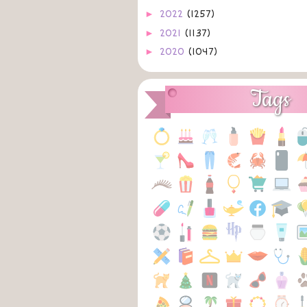
►
2022
(1257)
►
2021
(1137)
►
2020
(1047)
►
2019
(1064)
►
2018
(1008)
Tags
►
2017
(592)
►
2016
(487)
►
2015
(424)
►
2014
(403)
▼
2013
(869)
►
dezembro
(36)
►
novembro
(64)
►
outubro
(59)
►
setembro
(89)
►
agosto
(70)
▼
julho
(92)