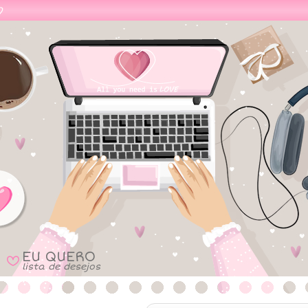
EU QUERO
B
lista de desejos