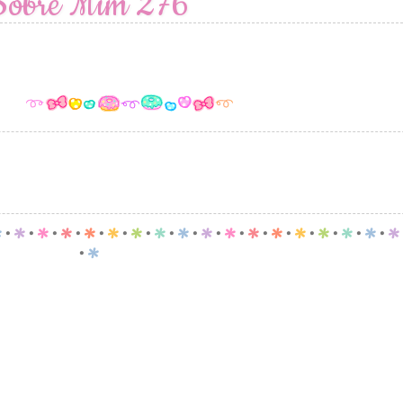
Sobre Mim 276
p
.
p
.
p
.
p
.
p
.
p
.
p
.
p
.
p
.
p
.
p
.
p
.
p
.
p
.
p
.
p
.
p
.
p
.
p