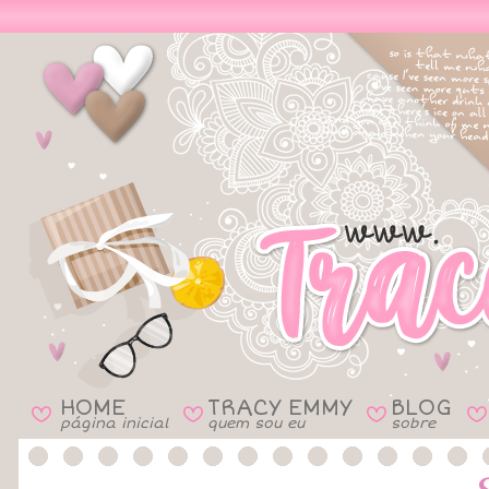
HOME
TRACY EMMY
BLOG
B
B
B
B
página inicial
quem sou eu
sobre