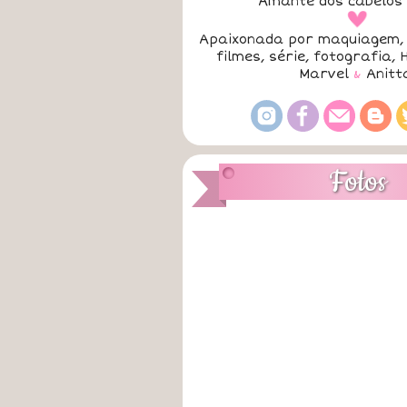
Amante dos cabelos 
a
Apaixonada por maquiagem, 
filmes, série, fotografia, 
Marvel
&
Anitt
Fotos