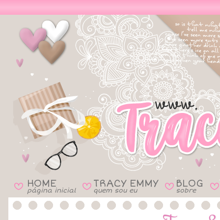
HOME
TRACY EMMY
BLOG
B
B
B
B
página inicial
quem sou eu
sobre