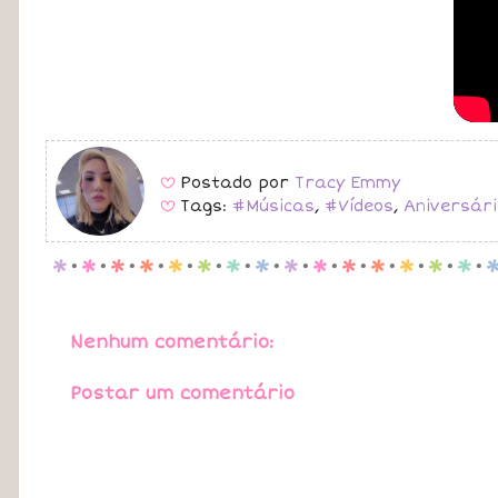
Postado por
Tracy Emmy
B
Tags:
#Músicas
,
#Vídeos
,
Aniversári
B
p
.
p
.
p
.
p
.
p
.
p
.
p
.
p
.
p
.
p
.
p
.
p
.
p
.
p
.
p
.
Nenhum comentário:
Postar um comentário