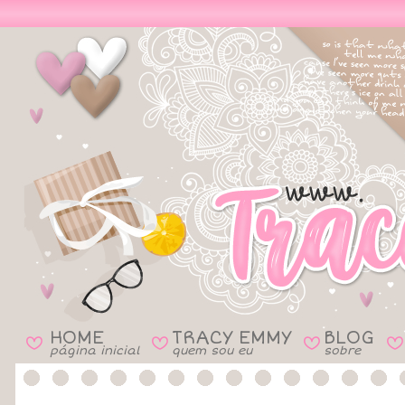
HOME
TRACY EMMY
BLOG
B
B
B
B
página inicial
quem sou eu
sobre