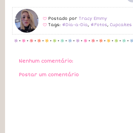
Postado por
Tracy Emmy
B
Tags:
#Dia-a-Dia
,
#Fotos
,
Cupcakes
B
p
.
p
.
p
.
p
.
p
.
p
.
p
.
p
.
p
.
p
.
p
.
p
.
p
.
p
.
p
.
Nenhum comentário:
Postar um comentário