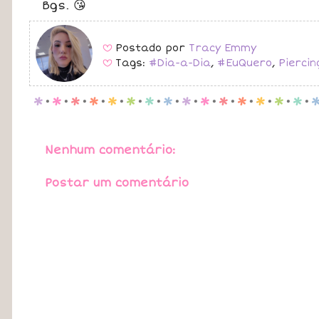
Bgs. 😘
Postado por
Tracy Emmy
B
Tags:
#Dia-a-Dia
,
#EuQuero
,
Piercin
B
p
.
p
.
p
.
p
.
p
.
p
.
p
.
p
.
p
.
p
.
p
.
p
.
p
.
p
.
p
.
Nenhum comentário:
Postar um comentário