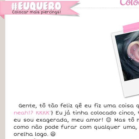
Colo
Colocar mais piercings!
Gente, tô tão feliz qê eu fiz uma coisa 
neah!? KKKK'
} Eu já tinha colocado cinco,
eu sou exagerada, meu amor! 😌 Mas tô m
como não pode furar com qualquer uma, 
orelha logo. 😃