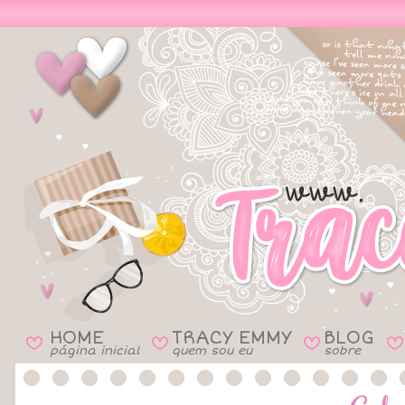
HOME
TRACY EMMY
BLOG
B
B
B
B
página inicial
quem sou eu
sobre