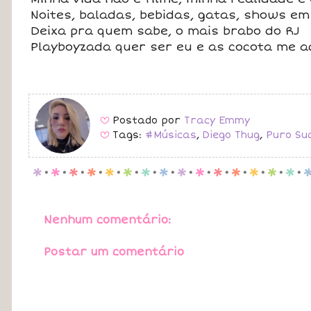
Noites, baladas, bebidas, gatas, shows em
Deixa pra quem sabe, o mais brabo do RJ
Playboyzada quer ser eu e as cocota me 
Postado por
Tracy Emmy
B
Tags:
#Músicas
,
Diego Thug
,
Puro Su
B
p
.
p
.
p
.
p
.
p
.
p
.
p
.
p
.
p
.
p
.
p
.
p
.
p
.
p
.
p
.
Nenhum comentário:
Postar um comentário