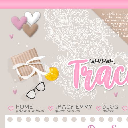
HOME
TRACY EMMY
BLOG
B
B
B
B
página inicial
quem sou eu
sobre