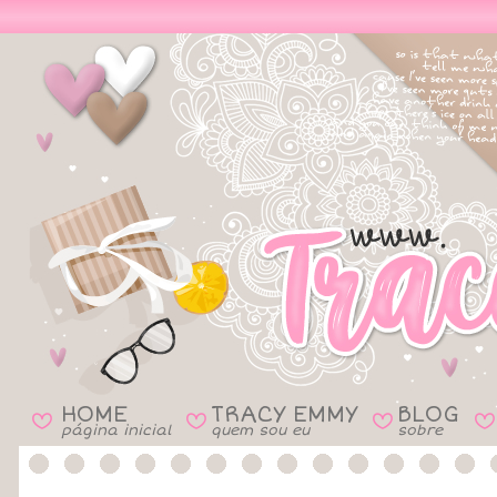
HOME
TRACY EMMY
BLOG
B
B
B
B
página inicial
quem sou eu
sobre