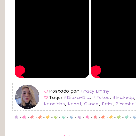
Postado por
Tracy Emmy
B
Tags:
#Dia-a-Dia
,
#Fotos
,
#MakeUp
B
Nandinho
,
Natal
,
Olinda
,
Pets
,
Pitombe
p
.
p
.
p
.
p
.
p
.
p
.
p
.
p
.
p
.
p
.
p
.
p
.
p
.
p
.
p
.