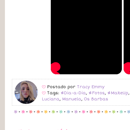
Postado por
Tracy Emmy
B
Tags:
#Dia-a-Dia
,
#Fotos
,
#MakeUp
B
Luciana
,
Manuela
,
Os Barbas
p
.
p
.
p
.
p
.
p
.
p
.
p
.
p
.
p
.
p
.
p
.
p
.
p
.
p
.
p
.