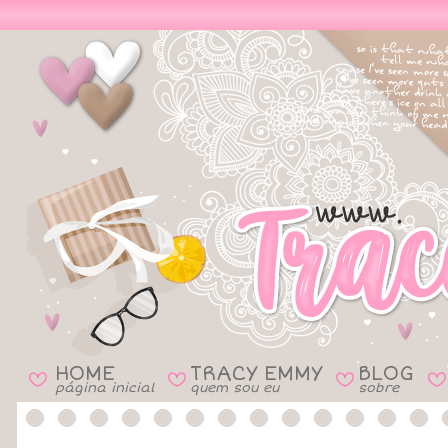
HOME
TRACY EMMY
BLOG
B
B
B
B
página inicial
quem sou eu
sobre