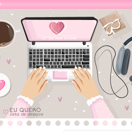
EU QUERO
B
lista de desejos