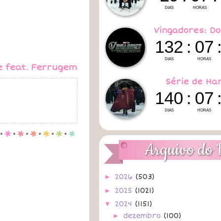
Vingadores: Do
e feat. Ferrugem
Série de Ha
.
p
.
p
.
p
.
p
.
p
.
p
Arquivo do 
►
2026
(503)
►
2025
(1021)
▼
2024
(1151)
►
dezembro
(100)