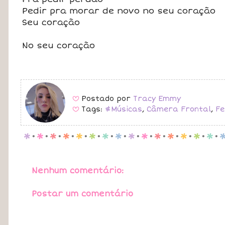
Pedir pra morar de novo no seu coração
Seu coração
No seu coração
Postado por
Tracy Emmy
B
Tags:
#Músicas
,
Câmera Frontal
,
F
B
p
.
p
.
p
.
p
.
p
.
p
.
p
.
p
.
p
.
p
.
p
.
p
.
p
.
p
.
p
.
Nenhum comentário:
Postar um comentário