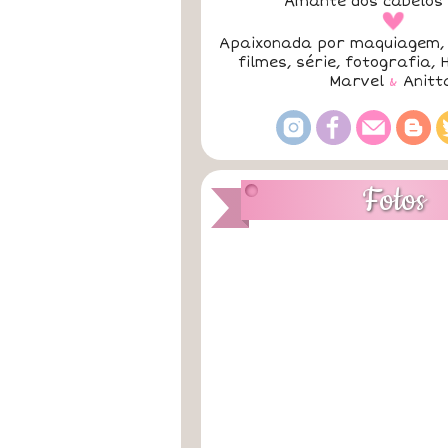
Amante dos cabelos 
a
Apaixonada por maquiagem, 
filmes, série, fotografia, 
Marvel
&
Anitt
Fotos