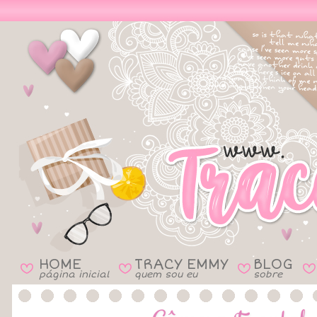
HOME
TRACY EMMY
BLOG
B
B
B
B
página inicial
quem sou eu
sobre