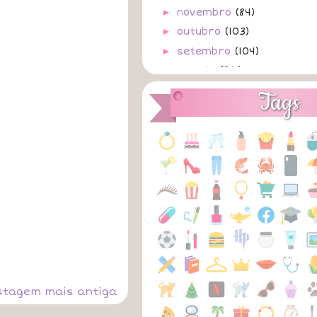
►
novembro
(84)
►
outubro
(103)
►
setembro
(104)
►
agosto
(96)
►
julho
(84)
Tags
▼
junho
(107)
30/06/2024
A
Era Amor
A
29/06/2024
A
Saudades
A
28/06/2024
A
E Se?
A
27/06/2024
A
Sensação Adolescen
A
Os Farofeiros 2
A
stagem mais antiga
26/06/2024
A
Ponto Final
A