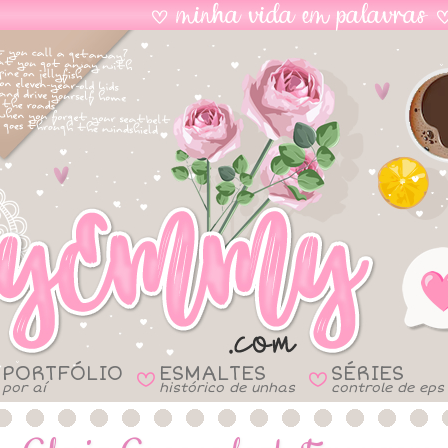
PORTFÓLIO
ESMALTES
SÉRIES
B
B
por aí
histórico de unhas
controle de eps