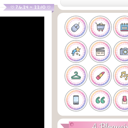
.
7.6.24 ~ 22:10
B
B
A Bloguei