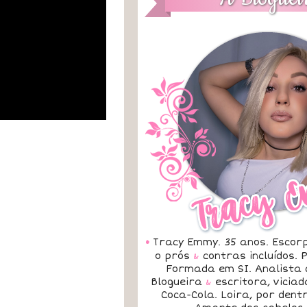
•
Tracy Emmy. 35 anos. Escorp
o prós
&
contras incluídos.
Formada em SI. Analista 
Blogueira
&
escritora, vicia
Coca-Cola. Loira, por dent