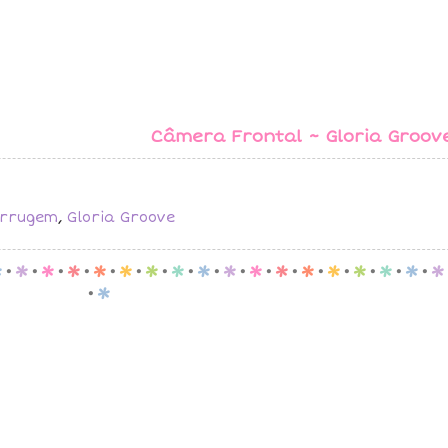
Câmera Frontal ~ Gloria Groov
errugem
,
Gloria Groove
p
.
p
.
p
.
p
.
p
.
p
.
p
.
p
.
p
.
p
.
p
.
p
.
p
.
p
.
p
.
p
.
p
.
p
.
p