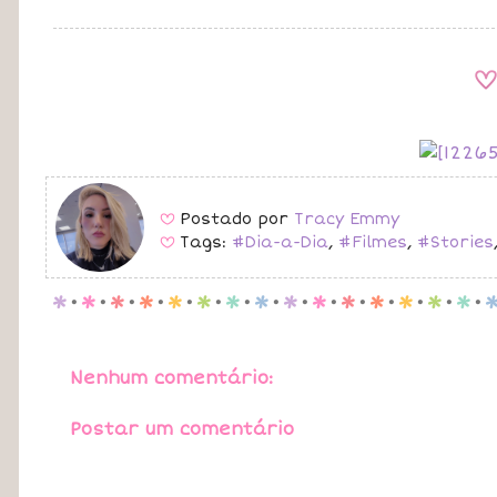
A
Postado por
Tracy Emmy
B
Tags:
#Dia-a-Dia
,
#Filmes
,
#Stories
B
p
.
p
.
p
.
p
.
p
.
p
.
p
.
p
.
p
.
p
.
p
.
p
.
p
.
p
.
p
.
Nenhum comentário:
Postar um comentário