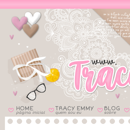
HOME
TRACY EMMY
BLOG
B
B
B
B
página inicial
quem sou eu
sobre