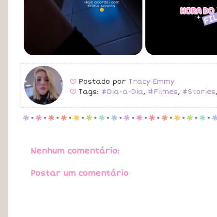
Postado por
Tracy Emmy
B
Tags:
#Dia-a-Dia
,
#Filmes
,
#Stories
B
p
.
p
.
p
.
p
.
p
.
p
.
p
.
p
.
p
.
p
.
p
.
p
.
p
.
p
.
p
.
Nenhum comentário:
Postar um comentário