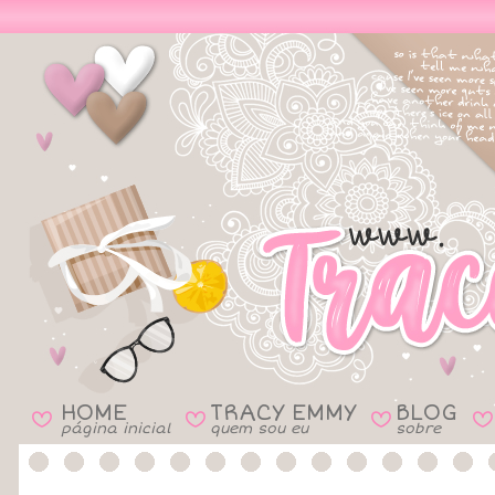
HOME
TRACY EMMY
BLOG
B
B
B
B
página inicial
quem sou eu
sobre