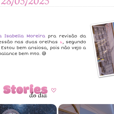
28/05/2025
ca Isabella Moreira
pra revisão da
sessão nas duas orelhas
&
, segundo
 Estou bem ansiosa, pois não vejo a
balance bem mto. 😅
Stories
A
do dia