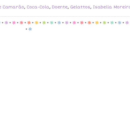
e Camarão
,
Coca-Cola
,
Doente
,
Gelattos
,
Isabella Moreir
p
.
p
.
p
.
p
.
p
.
p
.
p
.
p
.
p
.
p
.
p
.
p
.
p
.
p
.
p
.
p
.
p
.
p
.
p