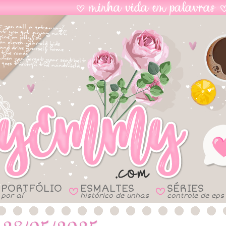
PORTFÓLIO
ESMALTES
SÉRIES
B
B
por aí
histórico de unhas
controle de eps