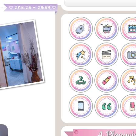
.
28.5.25 ~ 23:59
B
B
A Bloguei