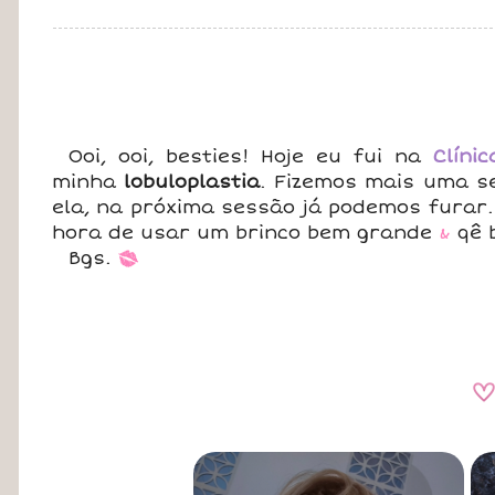
Ooi, ooi, besties! Hoje eu fui na
Clíni
minha
lobuloplastia
. Fizemos mais uma 
ela, na próxima sessão já podemos furar.
hora de usar um brinco bem grande
&
qê 
Bgs.
*
A