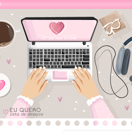
EU QUERO
B
lista de desejos