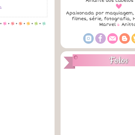
Amante dos cabelos 
a
a
Apaixonada por maquiagem, 
filmes, série, fotografia, 
.
p
.
p
.
p
.
p
.
p
.
p
Marvel
&
Anitt
Fotos