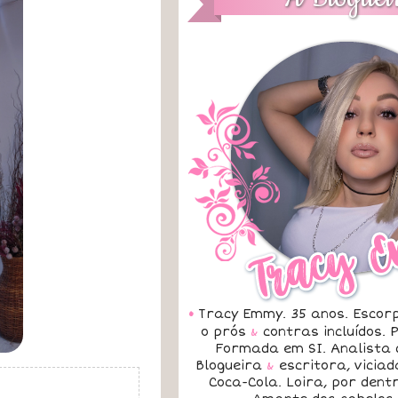
•
Tracy Emmy. 35 anos. Escorp
o prós
&
contras incluídos.
Formada em SI. Analista 
Blogueira
&
escritora, vicia
Coca-Cola. Loira, por dent