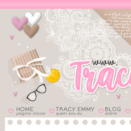
HOME
TRACY EMMY
BLOG
B
B
B
B
página inicial
quem sou eu
sobre