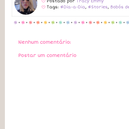
Postado por
Tracy Emmy
B
Tags:
#Dia-a-Dia
,
#Stories
,
Bobós d
B
p
.
p
.
p
.
p
.
p
.
p
.
p
.
p
.
p
.
p
.
p
.
p
.
p
.
p
.
p
.
Nenhum comentário:
Postar um comentário