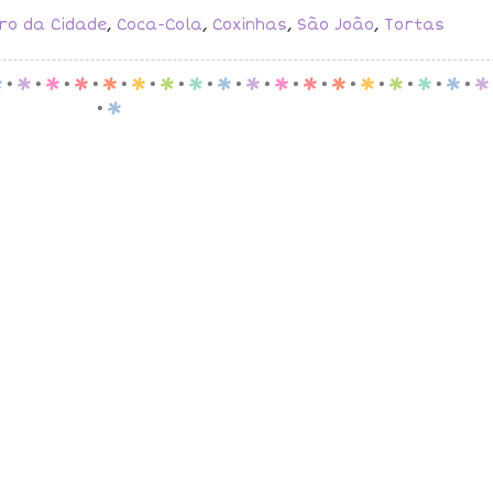
ro da Cidade
,
Coca-Cola
,
Coxinhas
,
São João
,
Tortas
p
.
p
.
p
.
p
.
p
.
p
.
p
.
p
.
p
.
p
.
p
.
p
.
p
.
p
.
p
.
p
.
p
.
p
.
p