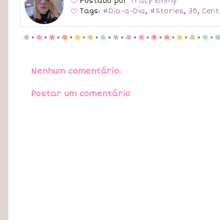
Postado por
Tracy Emmy
B
Tags:
#Dia-a-Dia
,
#Stories
,
3B
,
Cent
B
p
.
p
.
p
.
p
.
p
.
p
.
p
.
p
.
p
.
p
.
p
.
p
.
p
.
p
.
p
.
Nenhum comentário:
Postar um comentário