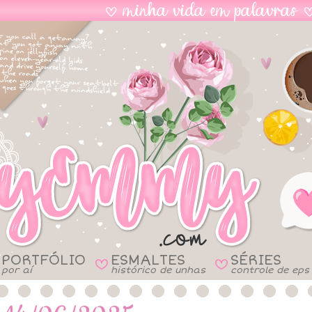
PORTFÓLIO
ESMALTES
SÉRIES
B
B
por aí
histórico de unhas
controle de eps