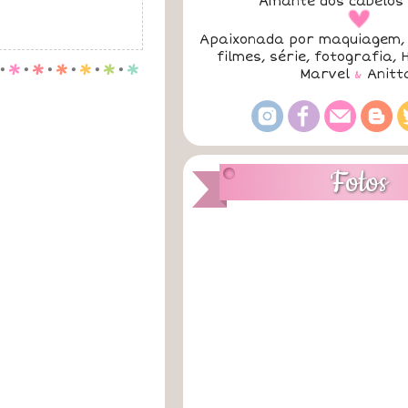
Amante dos cabelos 
a
Apaixonada por maquiagem, 
filmes, série, fotografia, 
.
p
.
p
.
p
.
p
.
p
.
p
Marvel
&
Anitt
Fotos