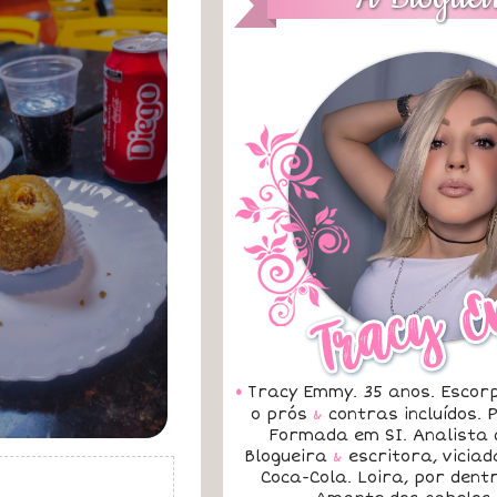
•
Tracy Emmy. 35 anos. Escorp
o prós
&
contras incluídos.
Formada em SI. Analista 
Blogueira
&
escritora, vicia
Coca-Cola. Loira, por dent