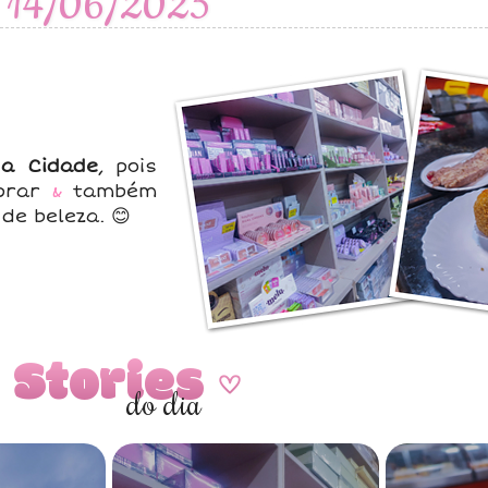
14/06/2025
da Cidade
, pois
mprar
&
também
e beleza. 😊
Stories
A
do dia