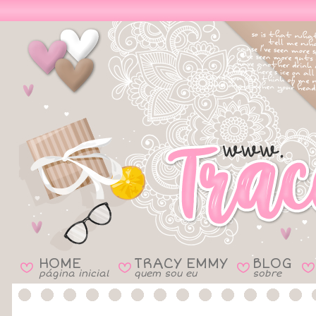
HOME
TRACY EMMY
BLOG
B
B
B
B
página inicial
quem sou eu
sobre