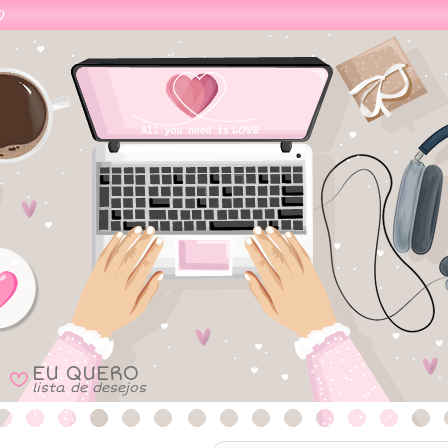
EU QUERO
B
lista de desejos