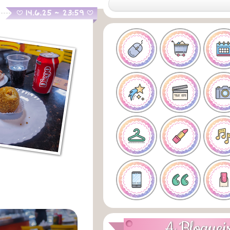
.
14.6.25 ~ 23:59
B
B
A Bloguei