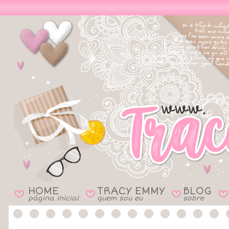
HOME
TRACY EMMY
BLOG
B
B
B
B
página inicial
quem sou eu
sobre