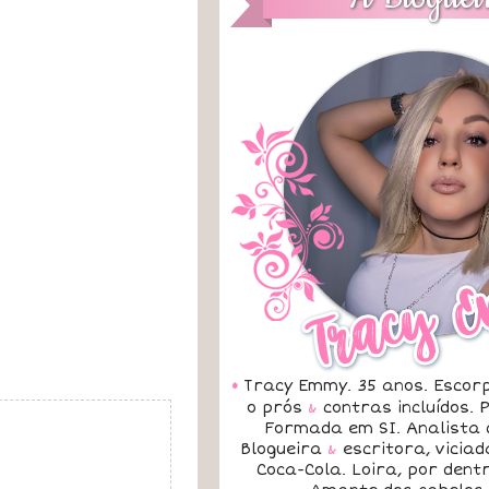
•
Tracy Emmy. 35 anos. Escorp
o prós
&
contras incluídos.
Formada em SI. Analista 
Blogueira
&
escritora, vicia
Coca-Cola. Loira, por dent