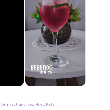
,
Drinks
,
Nandinho
,
Nina
,
Pets