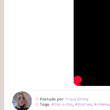
Postado por
Tracy Emmy
B
Tags:
#Dia-a-Dia
,
#Stories
,
#Vídeos
B