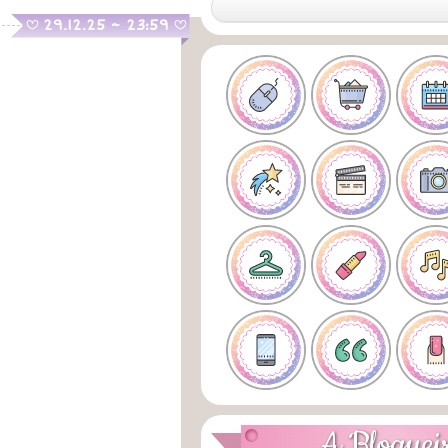
.
29.12.25 ~ 23:59
B
B
A Bloguei