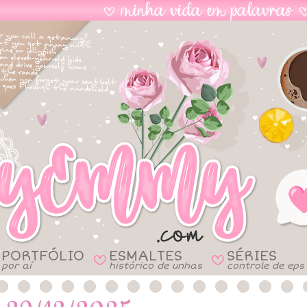
PORTFÓLIO
ESMALTES
SÉRIES
B
B
por aí
histórico de unhas
controle de eps