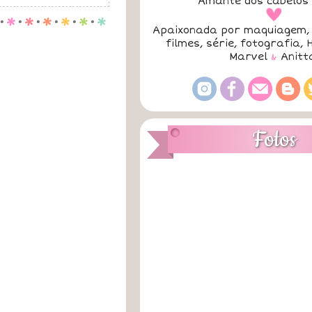
Amante dos cabelos 
a
.
p
.
p
.
p
.
p
.
p
.
p
Apaixonada por maquiagem, 
filmes, série, fotografia, 
Marvel
&
Anitt
Fotos