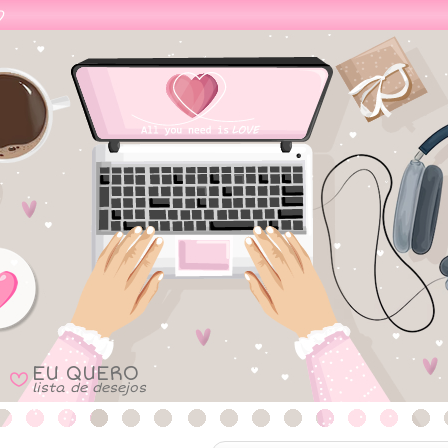
EU QUERO
B
lista de desejos