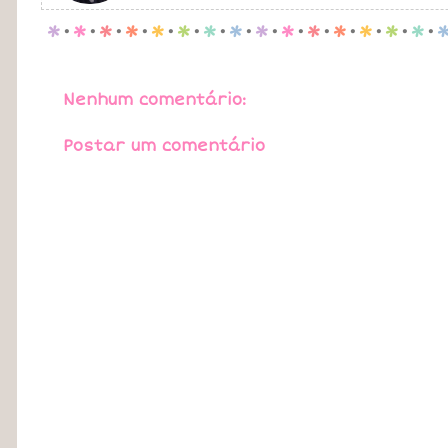
p
.
p
.
p
.
p
.
p
.
p
.
p
.
p
.
p
.
p
.
p
.
p
.
p
.
p
.
p
.
Nenhum comentário:
Postar um comentário