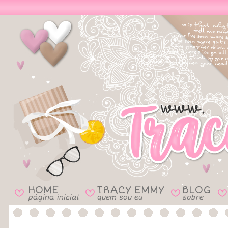
HOME
TRACY EMMY
BLOG
B
B
B
B
página inicial
quem sou eu
sobre