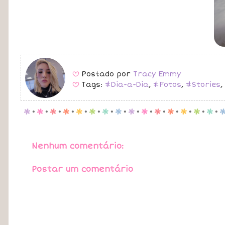
Postado por
Tracy Emmy
B
Tags:
#Dia-a-Dia
,
#Fotos
,
#Stories
,
B
p
.
p
.
p
.
p
.
p
.
p
.
p
.
p
.
p
.
p
.
p
.
p
.
p
.
p
.
p
.
Nenhum comentário:
Postar um comentário