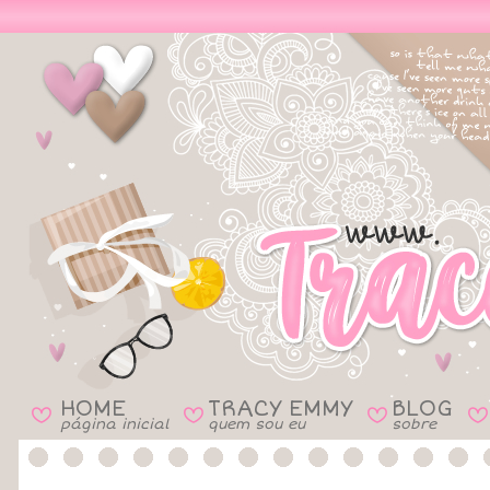
HOME
TRACY EMMY
BLOG
B
B
B
B
página inicial
quem sou eu
sobre