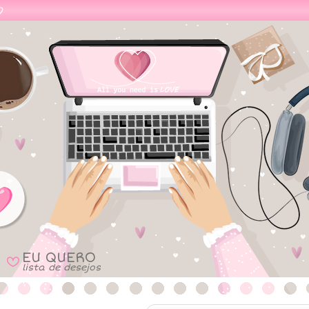
EU QUERO
B
lista de desejos