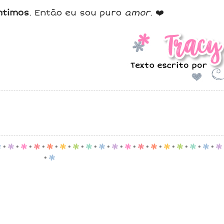
ntimos
. Então eu sou puro
amor
. ❤️
p
.
p
.
p
.
p
.
p
.
p
.
p
.
p
.
p
.
p
.
p
.
p
.
p
.
p
.
p
.
p
.
p
.
p
.
p