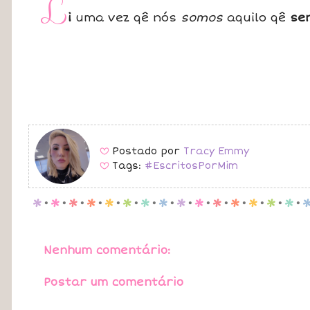
L
i
uma vez qê nós
somos
aquilo qê
se
Postado por
Tracy Emmy
B
Tags:
#EscritosPorMim
B
p
.
p
.
p
.
p
.
p
.
p
.
p
.
p
.
p
.
p
.
p
.
p
.
p
.
p
.
p
.
Nenhum comentário:
Postar um comentário