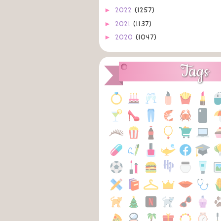
►
2022
(1257)
►
2021
(1137)
►
2020
(1047)
►
2019
(1064)
►
2018
(1008)
Tags
►
2017
(592)
►
2016
(487)
►
2015
(424)
►
2014
(403)
►
2013
(869)
►
2012
(761)
▼
2011
(515)
►
dezembro
(77)
►
novembro
(36)
►
outubro
(49)
▼
setembro
(109)