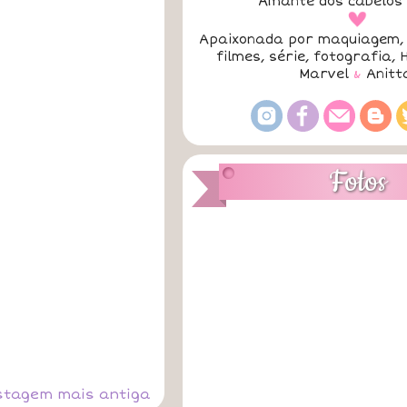
Amante dos cabelos 
a
Apaixonada por maquiagem, 
filmes, série, fotografia, 
Marvel
&
Anitt
Fotos
stagem mais antiga