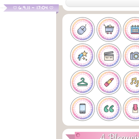
.
6.9.11 ~ 17:04
B
B
A Bloguei