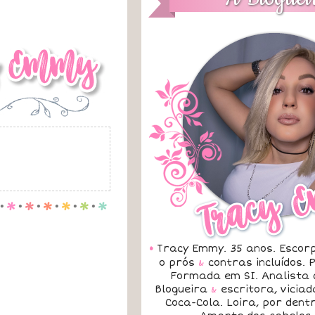
.
p
.
p
.
p
.
p
.
p
.
p
•
Tracy Emmy. 35 anos. Escorp
o prós
&
contras incluídos.
Formada em SI. Analista 
Blogueira
&
escritora, vicia
Coca-Cola. Loira, por dent