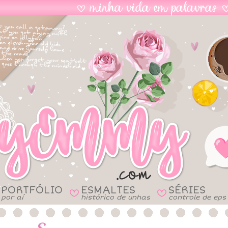
PORTFÓLIO
ESMALTES
SÉRIES
B
B
por aí
histórico de unhas
controle de eps