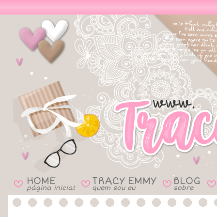
HOME
TRACY EMMY
BLOG
B
B
B
B
página inicial
quem sou eu
sobre