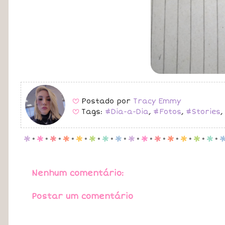
Postado por
Tracy Emmy
B
Tags:
#Dia-a-Dia
,
#Fotos
,
#Stories
,
B
p
.
p
.
p
.
p
.
p
.
p
.
p
.
p
.
p
.
p
.
p
.
p
.
p
.
p
.
p
.
Nenhum comentário:
Postar um comentário