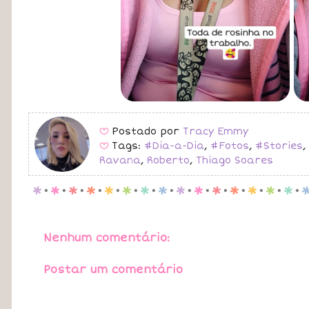
Postado por
Tracy Emmy
B
Tags:
#Dia-a-Dia
,
#Fotos
,
#Stories
,
B
Ravana
,
Roberto
,
Thiago Soares
p
.
p
.
p
.
p
.
p
.
p
.
p
.
p
.
p
.
p
.
p
.
p
.
p
.
p
.
p
.
Nenhum comentário:
Postar um comentário