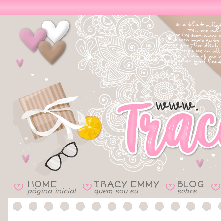
HOME
TRACY EMMY
BLOG
B
B
B
B
página inicial
quem sou eu
sobre