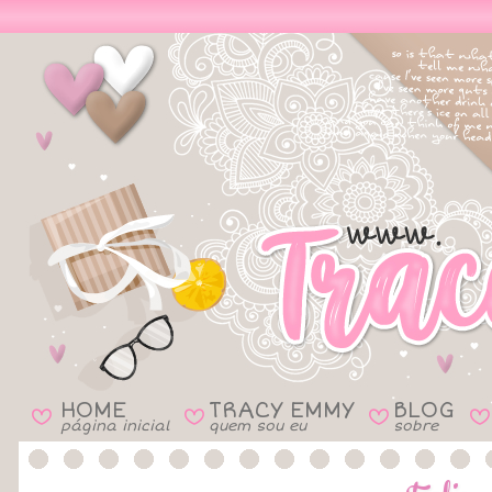
HOME
TRACY EMMY
BLOG
B
B
B
B
página inicial
quem sou eu
sobre