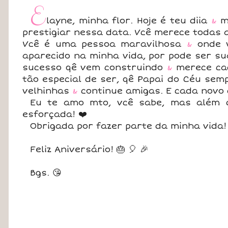
E
layne, minha flor. Hoje é teu diia
&
me
prestigiar nessa data. Vcê merece todas a
Vcê é uma pessoa maravilhosa
&
onde v
aparecido na minha vida, por pode ser s
sucesso qê vem construindo
&
merece cad
tão especial de ser, qê Papai do Céu se
velhinhas
&
continue amigas. E cada novo d
Eu te amo mto, vcê sabe, mas além d
esforçada! ❤️
Obrigada por fazer parte da minha vida!
Feliz Aniversário! 🎂 🎈 🎉
Bgs. 😘