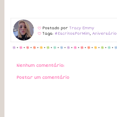
Postado por
Tracy Emmy
B
Tags:
#EscritosPorMim
,
Aniversário
B
p
.
p
.
p
.
p
.
p
.
p
.
p
.
p
.
p
.
p
.
p
.
p
.
p
.
p
.
p
.
Nenhum comentário:
Postar um comentário