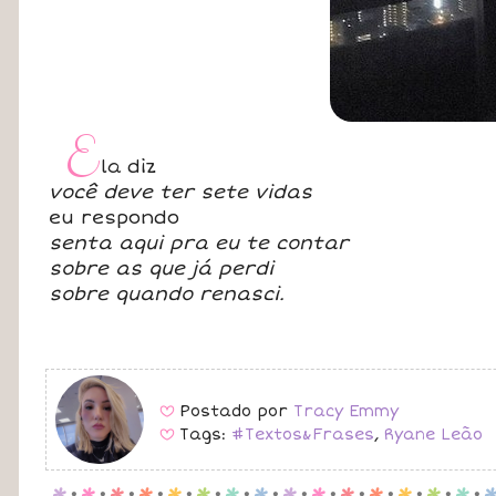
E
la diz
você deve ter sete vidas
eu respondo
senta aqui pra eu te contar
sobre as que já perdi
sobre quando renasci.
Postado por
Tracy Emmy
B
Tags:
#Textos&Frases
,
Ryane Leão
B
p
.
p
.
p
.
p
.
p
.
p
.
p
.
p
.
p
.
p
.
p
.
p
.
p
.
p
.
p
.