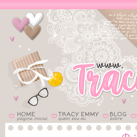
HOME
TRACY EMMY
BLOG
B
B
B
B
página inicial
quem sou eu
sobre