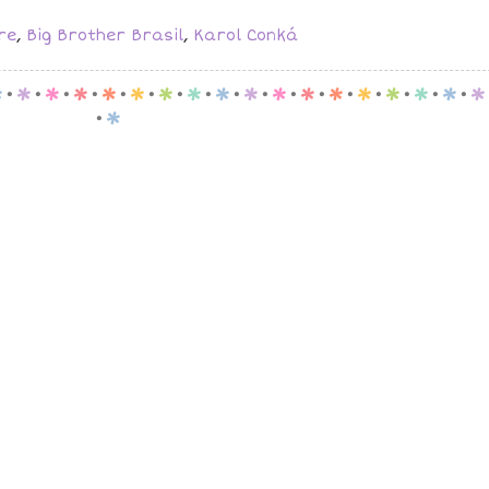
re
,
Big Brother Brasil
,
Karol Conká
p
.
p
.
p
.
p
.
p
.
p
.
p
.
p
.
p
.
p
.
p
.
p
.
p
.
p
.
p
.
p
.
p
.
p
.
p