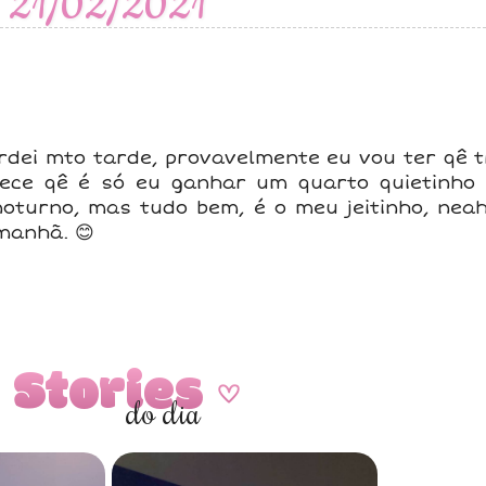
21/02/2021
rdei mto tarde, provavelmente eu vou ter qê 
ece qê é só eu ganhar um quarto quietinho
noturno, mas tudo bem, é o meu jeitinho, nea
manhã. 😊
Stories
A
do dia