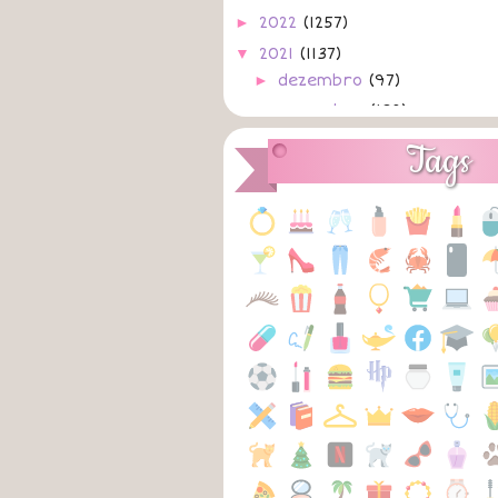
►
2022
(1257)
▼
2021
(1137)
►
dezembro
(97)
►
novembro
(102)
►
outubro
(98)
Tags
►
setembro
(88)
►
agosto
(93)
►
julho
(86)
►
junho
(101)
►
maio
(104)
►
abril
(80)
►
março
(88)
▼
fevereiro
(79)
28/02/2021
A
Importa
A
27/02/2021
A