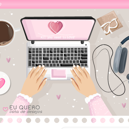
EU QUERO
B
lista de desejos