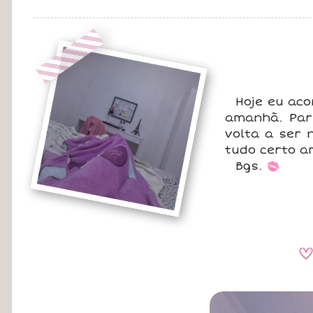
Hoje eu aco
amanhã. Par
volta a ser 
tudo certo a
Bgs.
*
A