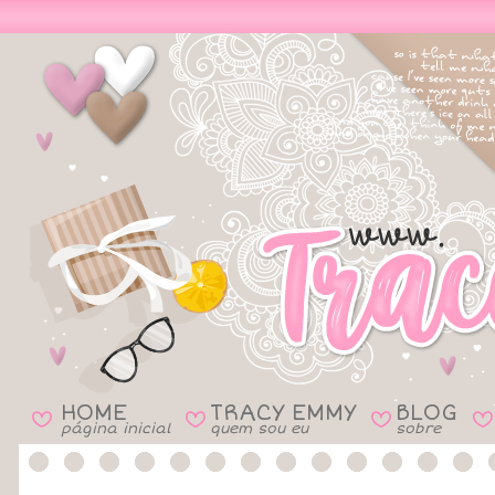
HOME
TRACY EMMY
BLOG
B
B
B
B
página inicial
quem sou eu
sobre