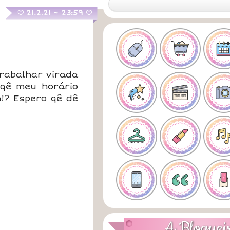
.
21.2.21 ~ 23:59
B
B
trabalhar virada
 qê meu horário
h!? Espero qê dê
A Bloguei