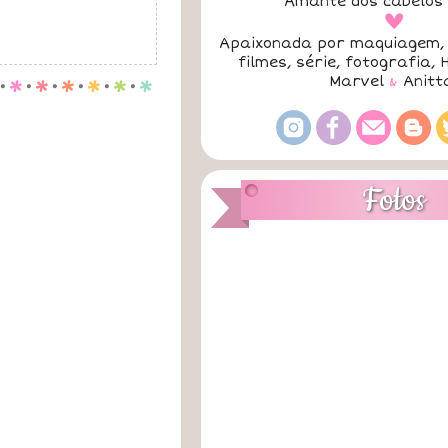
Amante dos cabelos 
a
Apaixonada por maquiagem, 
filmes, série, fotografia, 
Marvel
&
Anitt
.
p
.
p
.
p
.
p
.
p
.
p
Fotos