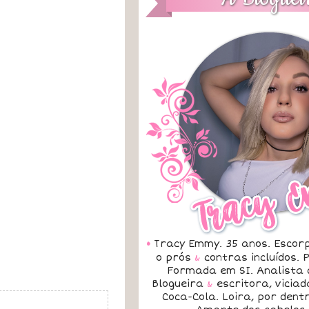
•
Tracy Emmy. 35 anos. Escorp
o prós
&
contras incluídos.
Formada em SI. Analista 
Blogueira
&
escritora, vicia
Coca-Cola. Loira, por dent