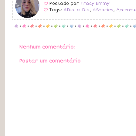
Postado por
Tracy Emmy
B
Tags:
#Dia-a-Dia
,
#Stories
,
Accentu
B
p
.
p
.
p
.
p
.
p
.
p
.
p
.
p
.
p
.
p
.
p
.
p
.
p
.
p
.
p
.
Nenhum comentário:
Postar um comentário