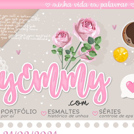
PORTFÓLIO
ESMALTES
SÉRIES
B
B
por aí
histórico de unhas
controle de eps