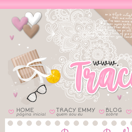
HOME
TRACY EMMY
BLOG
B
B
B
B
página inicial
quem sou eu
sobre