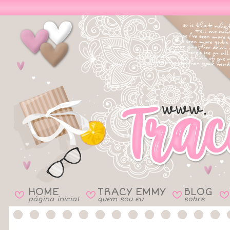
HOME
TRACY EMMY
BLOG
B
B
B
B
página inicial
quem sou eu
sobre