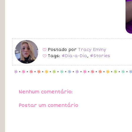
Postado por
Tracy Emmy
B
Tags:
#Dia-a-Dia
,
#Stories
B
p
.
p
.
p
.
p
.
p
.
p
.
p
.
p
.
p
.
p
.
p
.
p
.
p
.
p
.
p
.
Nenhum comentário:
Postar um comentário