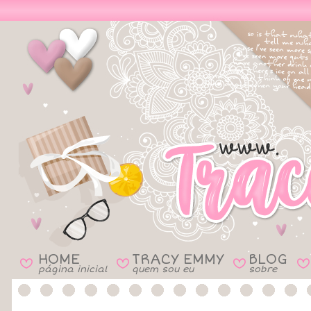
HOME
TRACY EMMY
BLOG
B
B
B
B
página inicial
quem sou eu
sobre