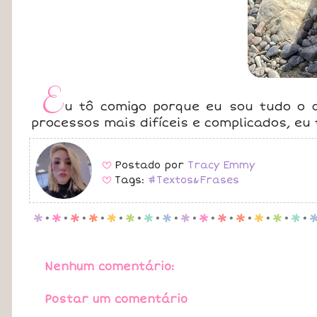
E
u tô comigo porque eu sou tudo o q
processos mais difíceis e complicados, eu
Postado por
Tracy Emmy
B
Tags:
#Textos&Frases
B
p
.
p
.
p
.
p
.
p
.
p
.
p
.
p
.
p
.
p
.
p
.
p
.
p
.
p
.
p
.
Nenhum comentário:
Postar um comentário