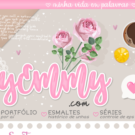
PORTFÓLIO
ESMALTES
SÉRIES
B
B
por aí
histórico de unhas
controle de eps