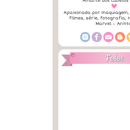
Amante dos cabelos 
a
Apaixonada por maquiagem, 
filmes, série, fotografia, 
Marvel
&
Anitt
Fotos