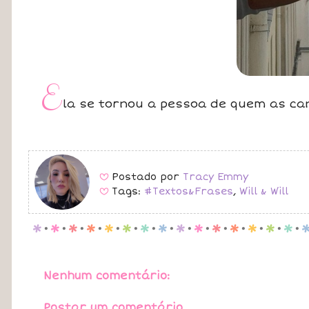
E
la se tornou a pessoa de quem as ca
Postado por
Tracy Emmy
B
Tags:
#Textos&Frases
,
Will & Will
B
p
.
p
.
p
.
p
.
p
.
p
.
p
.
p
.
p
.
p
.
p
.
p
.
p
.
p
.
p
.
Nenhum comentário:
Postar um comentário