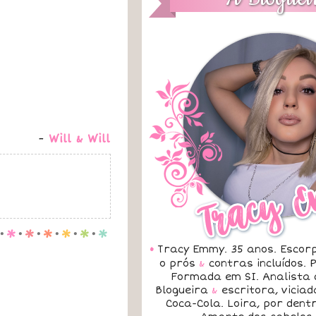
-
Will & Will
.
p
.
p
.
p
.
p
.
p
.
p
•
Tracy Emmy. 35 anos. Escorp
o prós
&
contras incluídos.
Formada em SI. Analista 
Blogueira
&
escritora, vicia
Coca-Cola. Loira, por dent