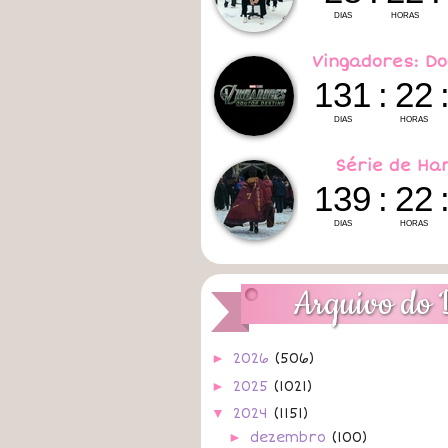
Vingadores: Do
Série de Ha
Arquivo do 
►
2026
(506)
►
2025
(1021)
▼
2024
(1151)
►
dezembro
(100)