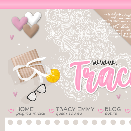
HOME
TRACY EMMY
BLOG
B
B
B
B
página inicial
quem sou eu
sobre