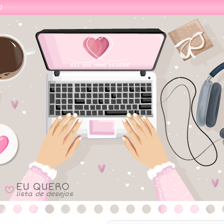
EU QUERO
B
lista de desejos