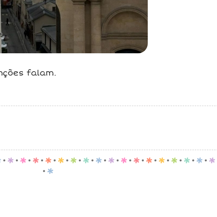
nções falam.
p
.
p
.
p
.
p
.
p
.
p
.
p
.
p
.
p
.
p
.
p
.
p
.
p
.
p
.
p
.
p
.
p
.
p
.
p