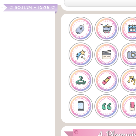
.
30.11.24 ~ 16:25
B
B
A Bloguei