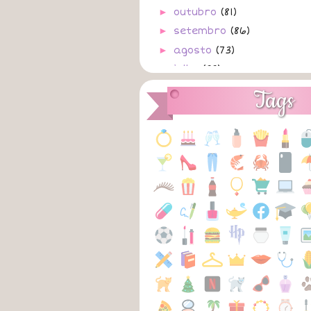
►
outubro
(81)
►
setembro
(86)
►
agosto
(73)
▼
julho
(88)
31/07/2025
A
Tags
Tiquinho
A
30/07/2025
A
Não Sabe
A
29/07/2025
A
Admito
A
28/07/2025
A
Pra Sempre
A
27/07/2025
A
Lonjuras
A
26/07/2025
A
Metades
A
25/07/2025
A