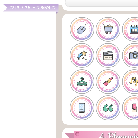
.
19.7.25 ~ 23:59
B
B
A Bloguei