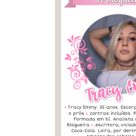
•
Tracy Emmy. 35 anos. Escorp
o prós
&
contras incluídos.
Formada em SI. Analista 
Blogueira
&
escritora, vicia
Coca-Cola. Loira, por dent