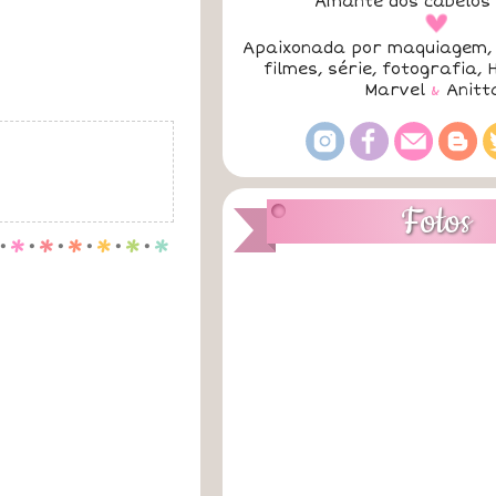
Amante dos cabelos 
a
Apaixonada por maquiagem, 
filmes, série, fotografia, 
Marvel
&
Anitt
Fotos
.
p
.
p
.
p
.
p
.
p
.
p