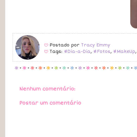
Postado por
Tracy Emmy
B
Tags:
#Dia-a-Dia
,
#Fotos
,
#MakeUp
B
p
.
p
.
p
.
p
.
p
.
p
.
p
.
p
.
p
.
p
.
p
.
p
.
p
.
p
.
p
.
Nenhum comentário:
Postar um comentário