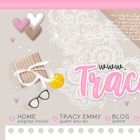
HOME
TRACY EMMY
BLOG
B
B
B
B
página inicial
quem sou eu
sobre