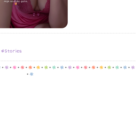
,
#Stories
p
.
p
.
p
.
p
.
p
.
p
.
p
.
p
.
p
.
p
.
p
.
p
.
p
.
p
.
p
.
p
.
p
.
p
.
p