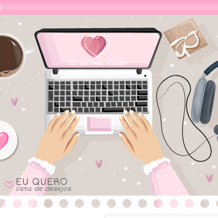
EU QUERO
B
lista de desejos