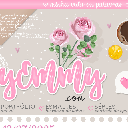
PORTFÓLIO
ESMALTES
SÉRIES
B
B
por aí
histórico de unhas
controle de eps