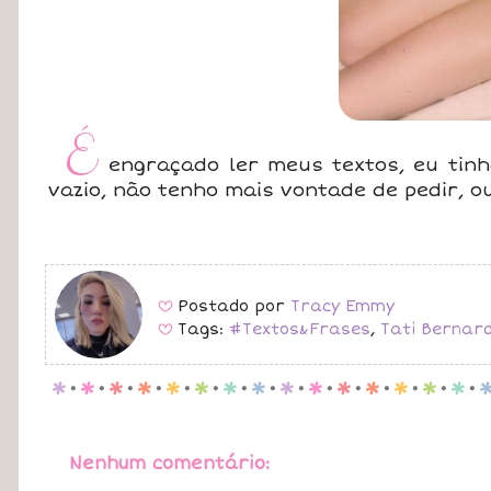
É
engraçado ler meus textos, eu tinh
vazio, não tenho mais vontade de pedir, 
Postado por
Tracy Emmy
B
Tags:
#Textos&Frases
,
Tati Bernard
B
p
.
p
.
p
.
p
.
p
.
p
.
p
.
p
.
p
.
p
.
p
.
p
.
p
.
p
.
p
.
Nenhum comentário: