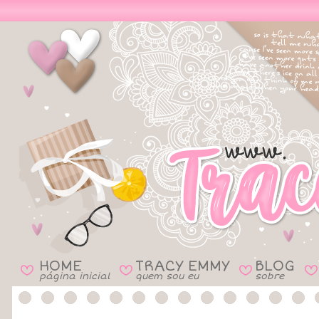
HOME
TRACY EMMY
BLOG
B
B
B
B
página inicial
quem sou eu
sobre