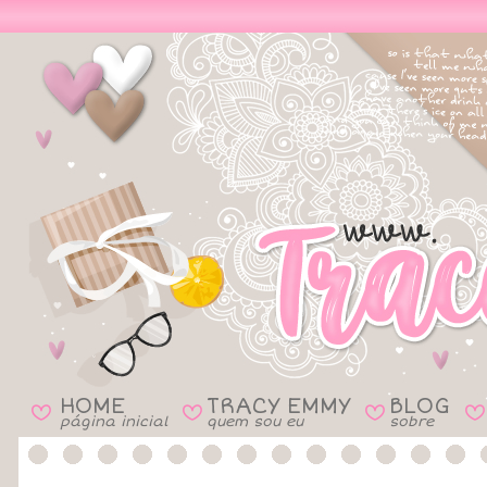
HOME
TRACY EMMY
BLOG
B
B
B
B
página inicial
quem sou eu
sobre