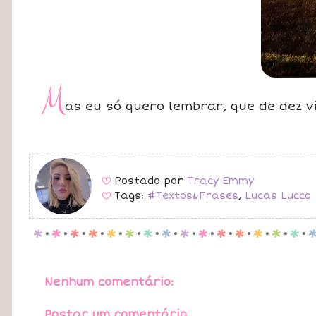
M
as eu só quero lembrar, que de dez v
Postado por
Tracy Emmy
B
Tags:
#Textos&Frases
,
Lucas Lucco
B
p
.
p
.
p
.
p
.
p
.
p
.
p
.
p
.
p
.
p
.
p
.
p
.
p
.
p
.
p
.
Nenhum comentário:
Postar um comentário