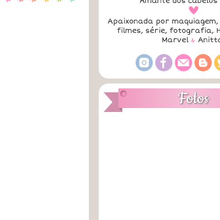
Amante dos cabelos 
a
Apaixonada por maquiagem, 
filmes, série, fotografia, 
Marvel
&
Anitt
Fotos