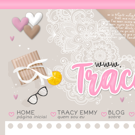
HOME
TRACY EMMY
BLOG
B
B
B
B
página inicial
quem sou eu
sobre