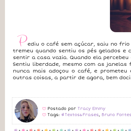
P
ediu o café sem açúcar, saiu no fri
tremeu quando sentiu os pés gelados e ch
sentir a casa vazia. Quando ela percebeu 
Sentiu liberdade, mesmo com as janelas 
nunca mais adoçou o café, e prometeu q
outras coisas, a partir de agora, bem doc
Postado por
Tracy Emmy
B
Tags:
#Textos&Frases
,
Bruno Fonte
B
p
.
p
.
p
.
p
.
p
.
p
.
p
.
p
.
p
.
p
.
p
.
p
.
p
.
p
.
p
.