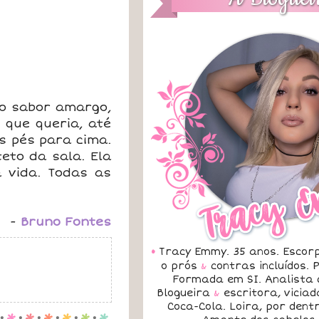
 o sabor amargo,
 que queria, até
s pés para cima.
eto da sala. Ela
 vida. Todas as
-
Bruno Fontes
•
Tracy Emmy. 35 anos. Escorp
o prós
&
contras incluídos.
Formada em SI. Analista 
Blogueira
&
escritora, vicia
Coca-Cola. Loira, por dent
.
p
.
p
.
p
.
p
.
p
.
p