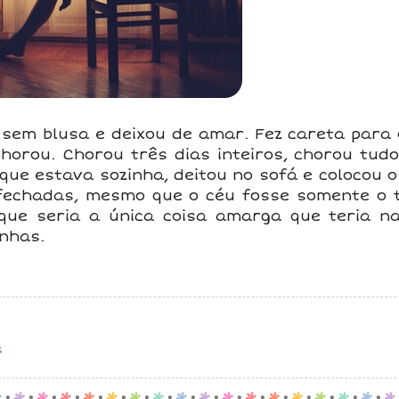
o sem blusa e deixou de amar. Fez careta para
orou. Chorou três dias inteiros, chorou tudo
que estava sozinha, deitou no sofá e colocou o
fechadas, mesmo que o céu fosse somente o t
ue seria a única coisa amarga que teria na
inhas.
s
p
.
p
.
p
.
p
.
p
.
p
.
p
.
p
.
p
.
p
.
p
.
p
.
p
.
p
.
p
.
p
.
p
.
p