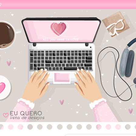
EU QUERO
B
lista de desejos