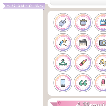
.
27.10.18 ~ 04:36
B
B
A Bloguei