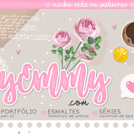
PORTFÓLIO
ESMALTES
SÉRIES
B
B
por aí
histórico de unhas
controle de eps