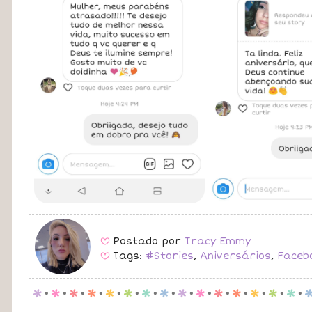
Postado por
Tracy Emmy
B
Tags:
#Stories
,
Aniversários
,
Faceb
B
p
.
p
.
p
.
p
.
p
.
p
.
p
.
p
.
p
.
p
.
p
.
p
.
p
.
p
.
p
.