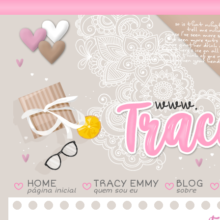
HOME
TRACY EMMY
BLOG
B
B
B
B
página inicial
quem sou eu
sobre