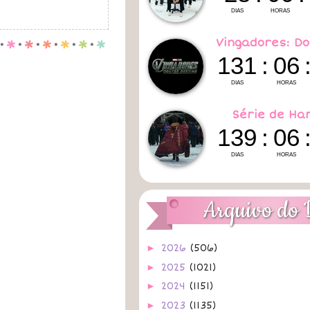
Vingadores: Do
.
p
.
p
.
p
.
p
.
p
.
p
Série de Ha
Arquivo do 
►
2026
(506)
►
2025
(1021)
►
2024
(1151)
►
2023
(1135)