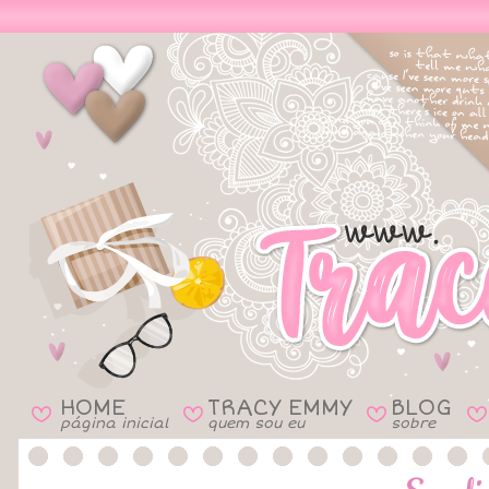
HOME
TRACY EMMY
BLOG
B
B
B
B
página inicial
quem sou eu
sobre