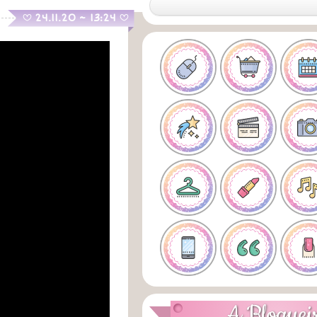
.
24.11.20 ~ 13:24
B
B
A Bloguei