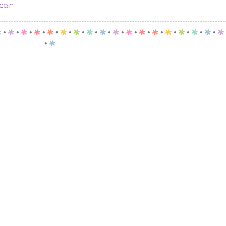
icar
p
.
p
.
p
.
p
.
p
.
p
.
p
.
p
.
p
.
p
.
p
.
p
.
p
.
p
.
p
.
p
.
p
.
p
.
p