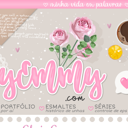
PORTFÓLIO
ESMALTES
SÉRIES
B
B
por aí
histórico de unhas
controle de eps