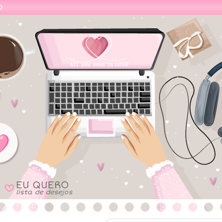
EU QUERO
B
lista de desejos