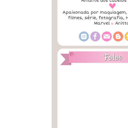
Amante dos cabelos 
a
Apaixonada por maquiagem, 
filmes, série, fotografia, 
Marvel
&
Anitt
Fotos