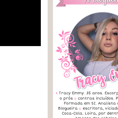
•
Tracy Emmy. 35 anos. Escorp
o prós
&
contras incluídos.
Formada em SI. Analista 
Blogueira
&
escritora, vicia
Coca-Cola. Loira, por dent