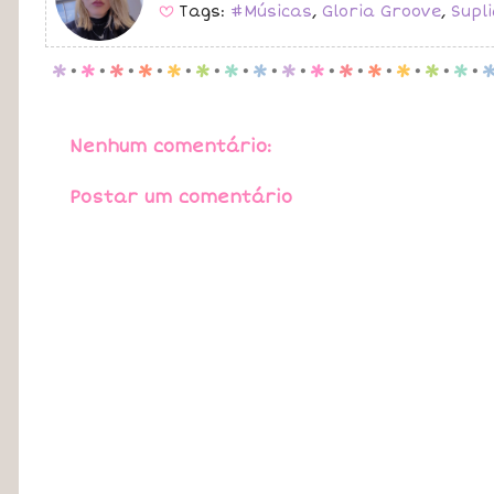
Tags:
#Músicas
,
Gloria Groove
,
Supl
B
p
.
p
.
p
.
p
.
p
.
p
.
p
.
p
.
p
.
p
.
p
.
p
.
p
.
p
.
p
.
Nenhum comentário:
Postar um comentário