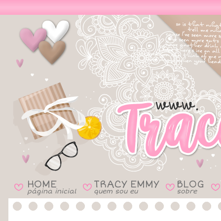
HOME
TRACY EMMY
BLOG
B
B
B
B
página inicial
quem sou eu
sobre