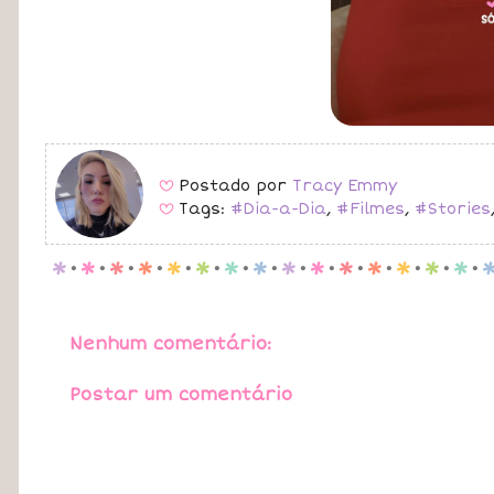
Postado por
Tracy Emmy
B
Tags:
#Dia-a-Dia
,
#Filmes
,
#Stories
B
p
.
p
.
p
.
p
.
p
.
p
.
p
.
p
.
p
.
p
.
p
.
p
.
p
.
p
.
p
.
Nenhum comentário:
Postar um comentário