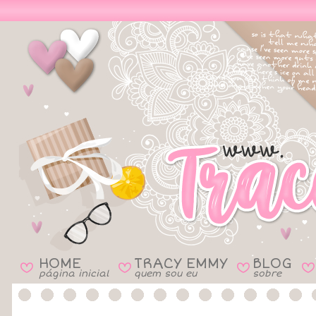
HOME
TRACY EMMY
BLOG
B
B
B
B
página inicial
quem sou eu
sobre