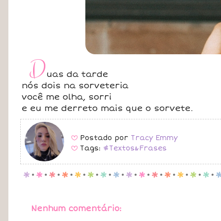
D
uas da tarde
nós dois na sorveteria
você me olha, sorri
e eu me derreto mais que o sorvete.
Postado por
Tracy Emmy
B
Tags:
#Textos&Frases
B
p
.
p
.
p
.
p
.
p
.
p
.
p
.
p
.
p
.
p
.
p
.
p
.
p
.
p
.
p
.
Nenhum comentário: