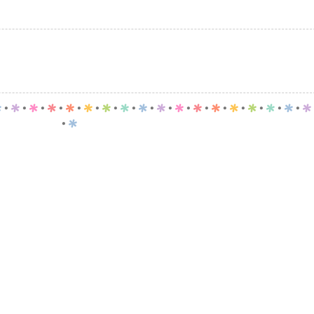
p
.
p
.
p
.
p
.
p
.
p
.
p
.
p
.
p
.
p
.
p
.
p
.
p
.
p
.
p
.
p
.
p
.
p
.
p