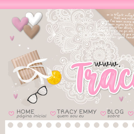
HOME
TRACY EMMY
BLOG
B
B
B
B
página inicial
quem sou eu
sobre