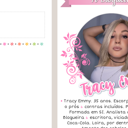
.
p
.
p
.
p
.
p
.
p
.
p
•
Tracy Emmy. 35 anos. Escorp
o prós
&
contras incluídos.
Formada em SI. Analista 
Blogueira
&
escritora, vicia
Coca-Cola. Loira, por dent