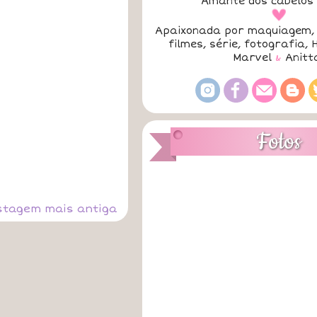
Amante dos cabelos 
a
Apaixonada por maquiagem, 
filmes, série, fotografia, 
Marvel
&
Anitt
Fotos
stagem mais antiga