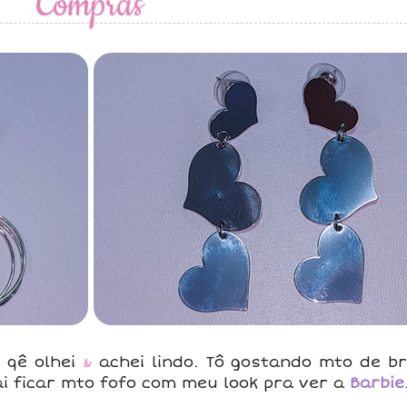
Compras
 qê olhei
&
achei lindo. Tô gostando mto de br
ai ficar mto fofo com meu look pra ver a
Barbie