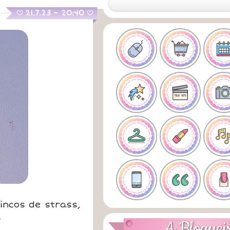
.
21.7.23 ~ 20:40
B
B
incos de strass,
.
A Bloguei