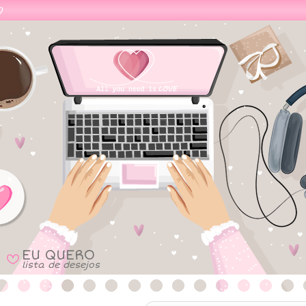
EU QUERO
B
lista de desejos