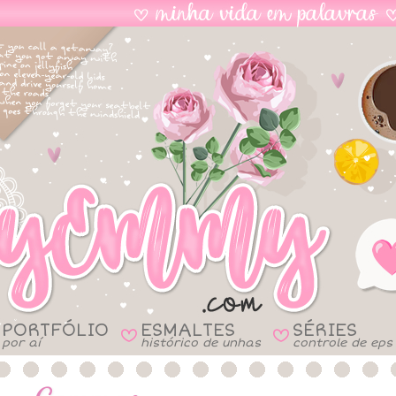
PORTFÓLIO
ESMALTES
SÉRIES
B
B
por aí
histórico de unhas
controle de eps