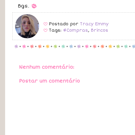
Bgs.
*
Postado por
Tracy Emmy
B
Tags:
#Compras
,
Brincos
B
p
.
p
.
p
.
p
.
p
.
p
.
p
.
p
.
p
.
p
.
p
.
p
.
p
.
p
.
p
.
Nenhum comentário:
Postar um comentário