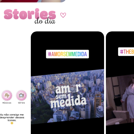
Stories
A
do dia