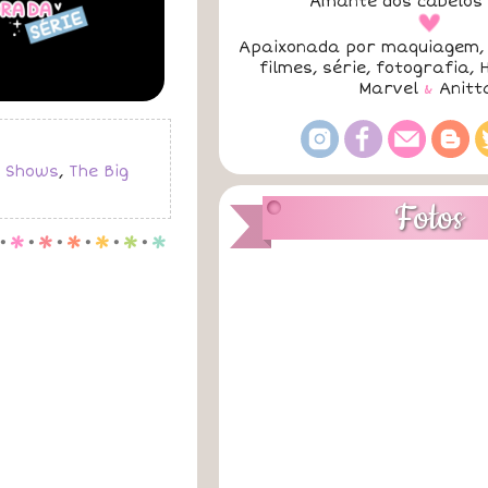
Amante dos cabelos 
a
Apaixonada por maquiagem, 
filmes, série, fotografia, 
Marvel
&
Anitt
,
Shows
,
The Big
Fotos
.
p
.
p
.
p
.
p
.
p
.
p