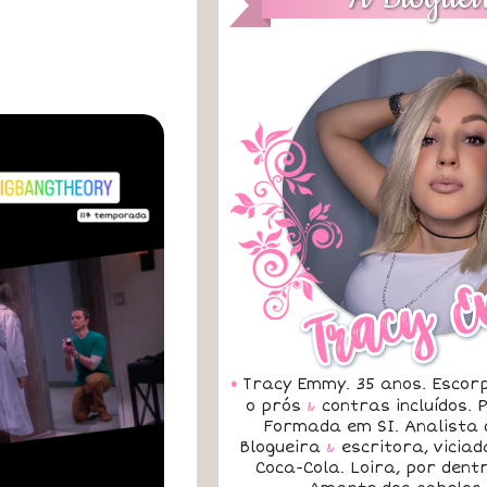
•
Tracy Emmy. 35 anos. Escorp
o prós
&
contras incluídos.
Formada em SI. Analista 
Blogueira
&
escritora, vicia
Coca-Cola. Loira, por dent