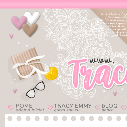
HOME
TRACY EMMY
BLOG
B
B
B
B
página inicial
quem sou eu
sobre