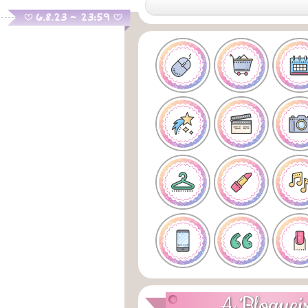
.
6.8.23 ~ 23:59
B
B
A Bloguei