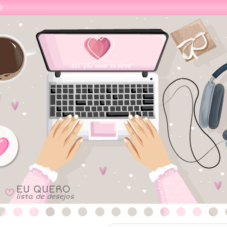
EU QUERO
B
lista de desejos