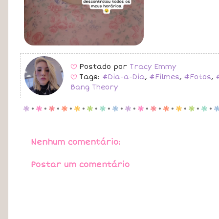
Postado por
Tracy Emmy
B
Tags:
#Dia-a-Dia
,
#Filmes
,
#Fotos
,
B
Bang Theory
p
.
p
.
p
.
p
.
p
.
p
.
p
.
p
.
p
.
p
.
p
.
p
.
p
.
p
.
p
.
Nenhum comentário:
Postar um comentário