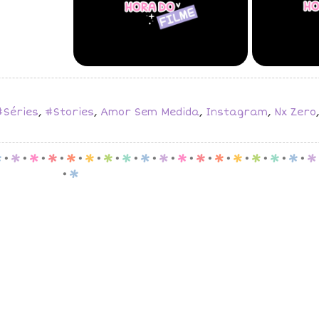
#Séries
,
#Stories
,
Amor Sem Medida
,
Instagram
,
Nx Zero
p
.
p
.
p
.
p
.
p
.
p
.
p
.
p
.
p
.
p
.
p
.
p
.
p
.
p
.
p
.
p
.
p
.
p
.
p