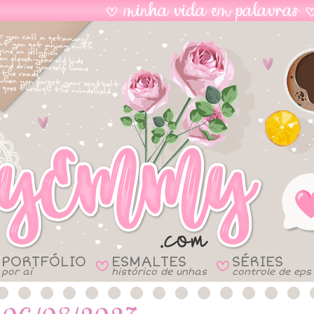
PORTFÓLIO
ESMALTES
SÉRIES
B
B
por aí
histórico de unhas
controle de eps