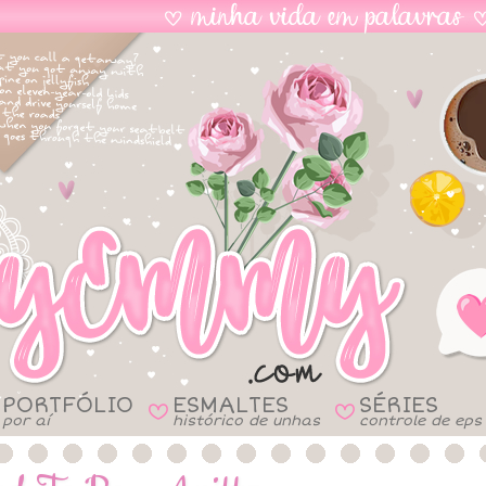
PORTFÓLIO
ESMALTES
SÉRIES
B
B
por aí
histórico de unhas
controle de eps