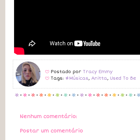
Postado por
Tracy Emmy
B
Tags:
#Músicas
,
Anitta
,
Used To Be
B
p
.
p
.
p
.
p
.
p
.
p
.
p
.
p
.
p
.
p
.
p
.
p
.
p
.
p
.
p
.
Nenhum comentário:
Postar um comentário