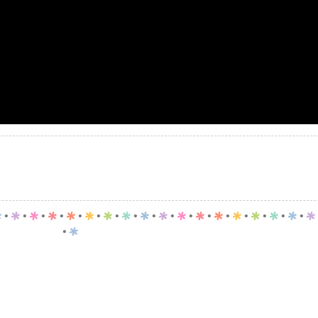
p
.
p
.
p
.
p
.
p
.
p
.
p
.
p
.
p
.
p
.
p
.
p
.
p
.
p
.
p
.
p
.
p
.
p
.
p