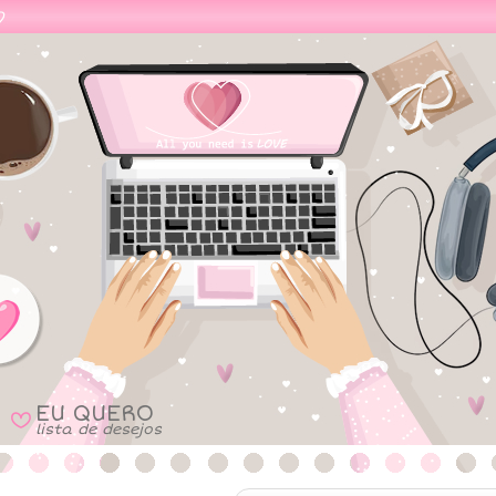
EU QUERO
B
lista de desejos