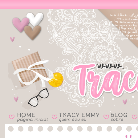
HOME
TRACY EMMY
BLOG
B
B
B
B
página inicial
quem sou eu
sobre