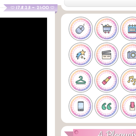
.
17.8.23 ~ 21:00
B
B
A Bloguei