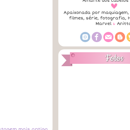
Amante dos cabelos 
a
Apaixonada por maquiagem, 
filmes, série, fotografia, 
Marvel
&
Anitt
Fotos
stagem mais antiga