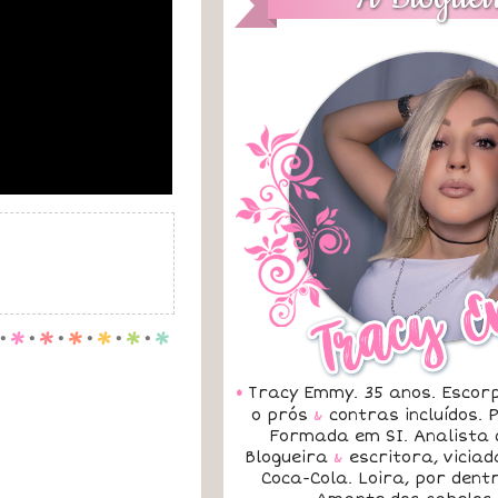
.
p
.
p
.
p
.
p
.
p
.
p
•
Tracy Emmy. 35 anos. Escorp
o prós
&
contras incluídos.
Formada em SI. Analista 
Blogueira
&
escritora, vicia
Coca-Cola. Loira, por dent