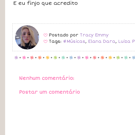
E eu finjo que acredito
Postado por
Tracy Emmy
B
Tags:
#Músicas
,
Elana Dara
,
Luiza P
B
p
.
p
.
p
.
p
.
p
.
p
.
p
.
p
.
p
.
p
.
p
.
p
.
p
.
p
.
p
.
Nenhum comentário:
Postar um comentário