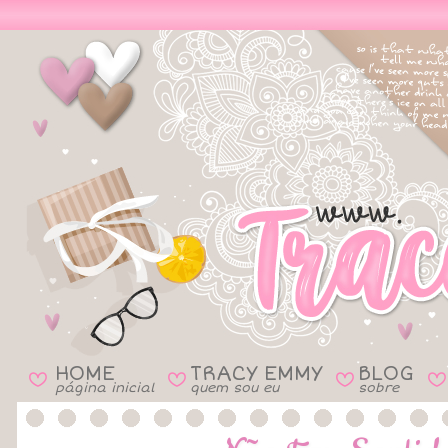
HOME
TRACY EMMY
BLOG
B
B
B
B
página inicial
quem sou eu
sobre