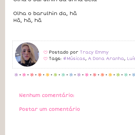
Olha o barulhin da, hã
Hã, hã, hã
Postado por
Tracy Emmy
B
Tags:
#Músicas
,
A Dona Aranha
,
Luí
B
p
.
p
.
p
.
p
.
p
.
p
.
p
.
p
.
p
.
p
.
p
.
p
.
p
.
p
.
p
.
Nenhum comentário:
Postar um comentário