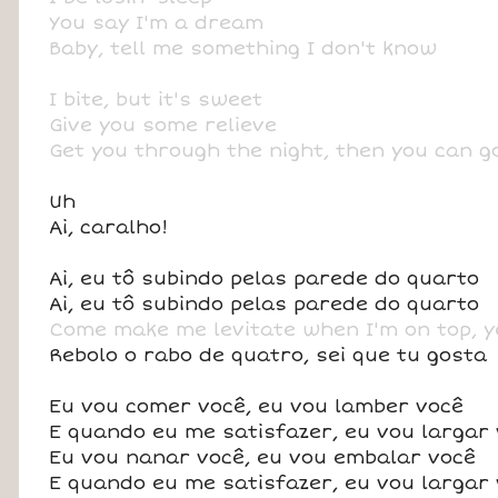
You say I'm a dream
Baby, tell me something I don't know
I bite, but it's sweet
Give you some relieve
Get you through the night, then you can g
Uh
Ai, caralho!
Ai, eu tô subindo pelas parede do quarto
Ai, eu tô subindo pelas parede do quarto
Come make me levitate when I'm on top, 
Rebolo o rabo de quatro, sei que tu gosta
Eu vou comer você, eu vou lamber você
E quando eu me satisfazer, eu vou largar
Eu vou nanar você, eu vou embalar você
E quando eu me satisfazer, eu vou largar