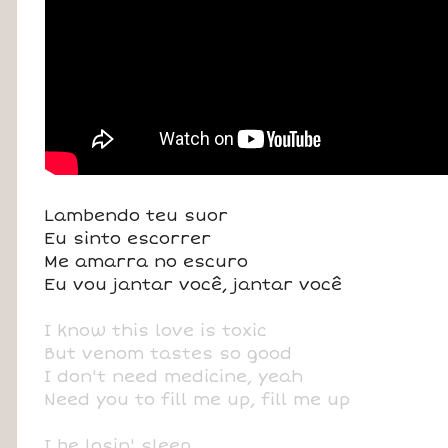
Lambendo teu suor
Eu sinto escorrer
Me amarra no escuro
Eu vou jantar você, jantar você
I know this love is toxic
But venom tastes so good
I don't need medicine, yeah
Need you to fill me up, fill me up
I be losin' sleep