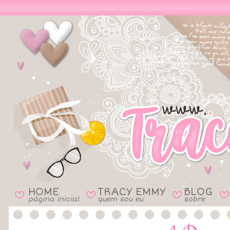
HOME
TRACY EMMY
BLOG
B
B
B
B
página inicial
quem sou eu
sobre