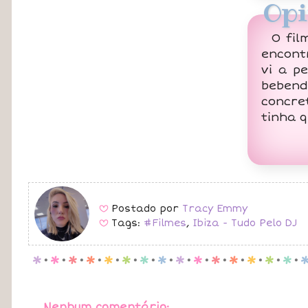
Opi
O fil
encont
vi a p
beben
concre
tinha q
Postado por
Tracy Emmy
B
Tags:
#Filmes
,
Ibiza - Tudo Pelo DJ
B
p
.
p
.
p
.
p
.
p
.
p
.
p
.
p
.
p
.
p
.
p
.
p
.
p
.
p
.
p
.
Nenhum comentário: