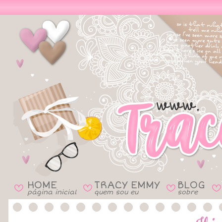
HOME
TRACY EMMY
BLOG
B
B
B
B
página inicial
quem sou eu
sobre