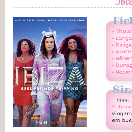
Ibi
Fic
• Título
• Lanç
• Dirigi
• Atore
• Gêner
• Duraç
• Nacio
Sin
Nikki
Robins
viagem
em bus