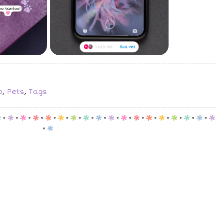
o
,
Pets
,
Tags
p
.
p
.
p
.
p
.
p
.
p
.
p
.
p
.
p
.
p
.
p
.
p
.
p
.
p
.
p
.
p
.
p
.
p
.
p