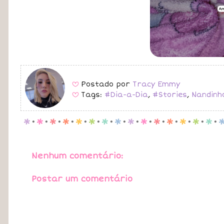
Postado por
Tracy Emmy
B
Tags:
#Dia-a-Dia
,
#Stories
,
Nandinh
B
p
.
p
.
p
.
p
.
p
.
p
.
p
.
p
.
p
.
p
.
p
.
p
.
p
.
p
.
p
.
Nenhum comentário:
Postar um comentário