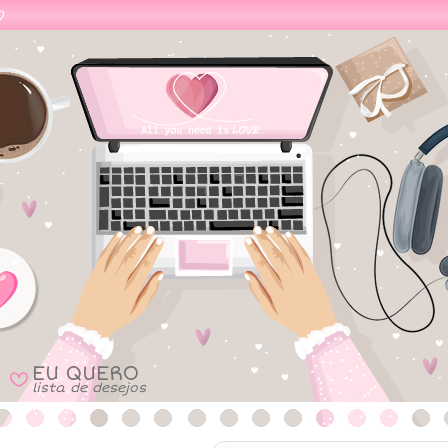
EU QUERO
B
lista de desejos