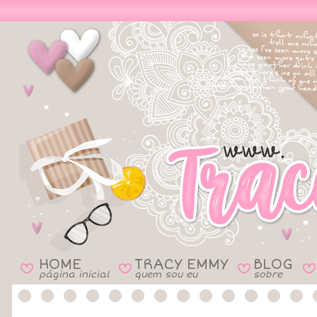
HOME
TRACY EMMY
BLOG
B
B
B
B
página inicial
quem sou eu
sobre