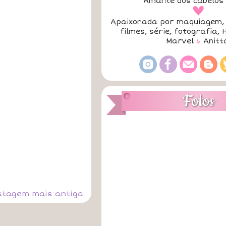
Amante dos cabelos 
a
Apaixonada por maquiagem, 
filmes, série, fotografia, 
Marvel
&
Anitt
Fotos
stagem mais antiga