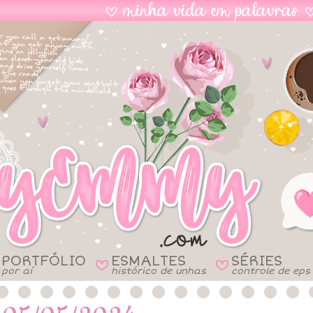
PORTFÓLIO
ESMALTES
SÉRIES
B
B
por aí
histórico de unhas
controle de eps