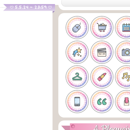
.
5.5.24 ~ 23:59
B
B
A Bloguei