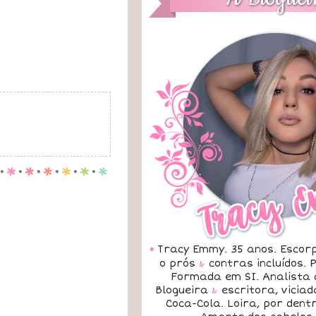
.
p
.
p
.
p
.
p
.
p
.
p
•
Tracy Emmy. 35 anos. Escorp
o prós
&
contras incluídos.
Formada em SI. Analista 
Blogueira
&
escritora, vicia
Coca-Cola. Loira, por dent