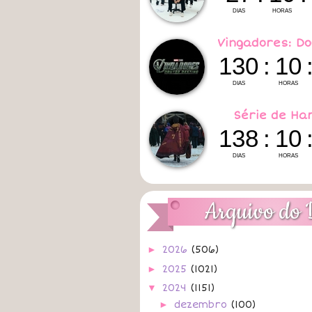
Vingadores: Do
Série de Ha
Arquivo do 
►
2026
(506)
►
2025
(1021)
▼
2024
(1151)
►
dezembro
(100)